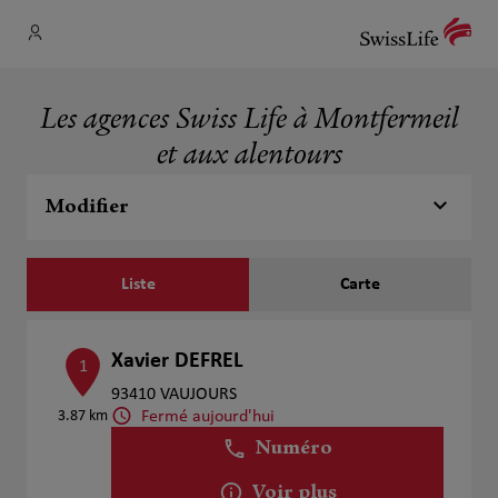
Les agences Swiss Life à Montfermeil
et aux alentours
Modifier
Liste
Carte
Xavier DEFREL
1
93410 VAUJOURS
Fermé aujourd'hui
3.87 km
Numéro
Voir plus