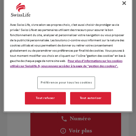
Caroline Ruiz
4
Avec Swiss Life, vivre selon ses propres choix, c’est aussi choisir de protéger sa vie
privée ! Swiss Life et ses partenaires utilisent des traceurs pour assurer le bon
17 Avenue Jean Moulin
fonctionnement du site, analyser et personnaliser votre navigation ou vous proposer
9.62 km
93100 Montreuil
de la publicité personnalisée. Les boutons ci-contre vous informent sur la nature des
Fermé aujourd'hui
cookies utilisés et vous permettent de donner ou retirer votre consentement
globalement ou de paramétrer vos préférences par finalité de cookies. Vous pouvez à
Numéro
tout moment modifier vos choix en cliquant sur l’icône "gestion des cookies" en bas à
gauche de chaque page de notre site web.
Pour plus d'informations sur les cookies
Voir plus
utilisés sur Swisslife.fr, vous pouvez accéder à la page de "gestion des cookies".
Préférence pour tous les cookies
Roquain Nicolas
5
50 Avenue de la République
Tout refuser
Tout autoriser
10.92
77340 PONTAULT COMBAULT
km
Fermé aujourd'hui
Numéro
Voir plus