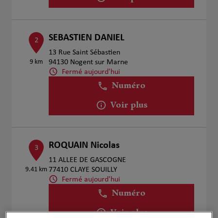
SEBASTIEN DANIEL
2
13 Rue Saint Sébastien
9 km
94130 Nogent sur Marne
Fermé aujourd'hui
Numéro
Voir plus
ROQUAIN Nicolas
3
11 ALLEE DE GASCOGNE
9.41 km
77410 CLAYE SOUILLY
Fermé aujourd'hui
Numéro
Voir plus