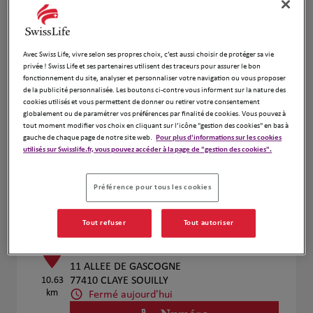
Caroline Ruiz
4
Avec Swiss Life, vivre selon ses propres choix, c’est aussi choisir de protéger sa vie
privée ! Swiss Life et ses partenaires utilisent des traceurs pour assurer le bon
11 Rue de l'église
fonctionnement du site, analyser et personnaliser votre navigation ou vous proposer
10.31
94300 Vincennes
de la publicité personnalisée. Les boutons ci-contre vous informent sur la nature des
km
Fermé aujourd'hui
cookies utilisés et vous permettent de donner ou retirer votre consentement
Ouvert sur rdv 08:00 - 18:00
globalement ou de paramétrer vos préférences par finalité de cookies. Vous pouvez à
tout moment modifier vos choix en cliquant sur l’icône "gestion des cookies" en bas à
Numéro
gauche de chaque page de notre site web.
Pour plus d'informations sur les cookies
utilisés sur Swisslife.fr, vous pouvez accéder à la page de "gestion des cookies".
Voir plus
Prendre RDV
Préférence pour tous les cookies
Tout refuser
Tout autoriser
ROQUAIN Nicolas
5
11 ALLEE DE GASCOGNE
10.63
77410 CLAYE SOUILLY
km
Fermé aujourd'hui