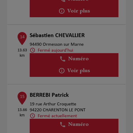
Voir plus
Sébastien CHEVALLIER
14
94490 Ormesson sur Marne
Fermé aujourd'hui
13.63
km
Numéro
Voir plus
BERREBI Patrick
15
19 rue Arthur Croquette
13.66
94220 CHARENTON LE PONT
km
Fermé actuellement
Numéro