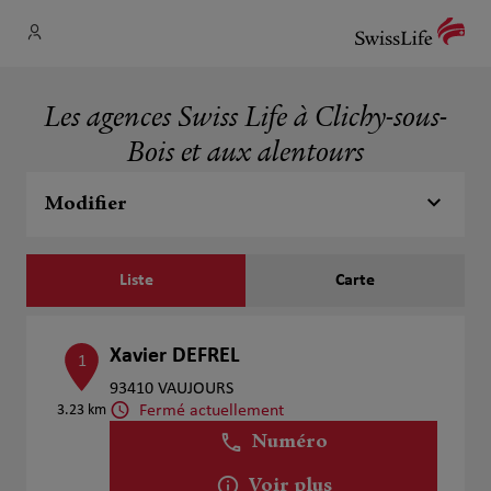
Les agences Swiss Life à Clichy-sous-
Bois et aux alentours
Modifier
Liste
Carte
Xavier DEFREL
1
93410 VAUJOURS
Fermé actuellement
3.23 km
Numéro
Voir plus