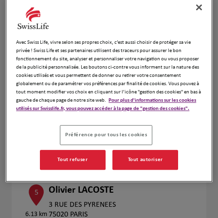
Numéro
Voir plus
Prendre RDV
Avec Swiss Life, vivre selon ses propres choix, c’est aussi choisir de protéger sa vie
privée ! Swiss Life et ses partenaires utilisent des traceurs pour assurer le bon
fonctionnement du site, analyser et personnaliser votre navigation ou vous proposer
de la publicité personnalisée. Les boutons ci-contre vous informent sur la nature des
cookies utilisés et vous permettent de donner ou retirer votre consentement
Nabil SALHI
globalement ou de paramétrer vos préférences par finalité de cookies. Vous pouvez à
4
tout moment modifier vos choix en cliquant sur l’icône "gestion des cookies" en bas à
9 rue Rouvet
gauche de chaque page de notre site web.
Pour plus d'informations sur les cookies
5.41 km
75019 Paris
utilisés sur Swisslife.fr, vous pouvez accéder à la page de "gestion des cookies".
Ouvert 09:00 - 19:00
Numéro
Préférence pour tous les cookies
Voir plus
Tout refuser
Tout autoriser
Olivier LACOSTE
5
3 RUE DES PYRENEES
6.13 km
75020 PARIS