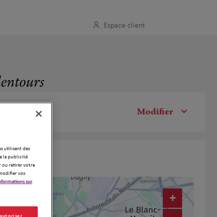
Espace client
lentours
Modifier
es utilisent des
 la publicité
 ou retirer votre
modifier vos
nformations sur
+
 autoriser