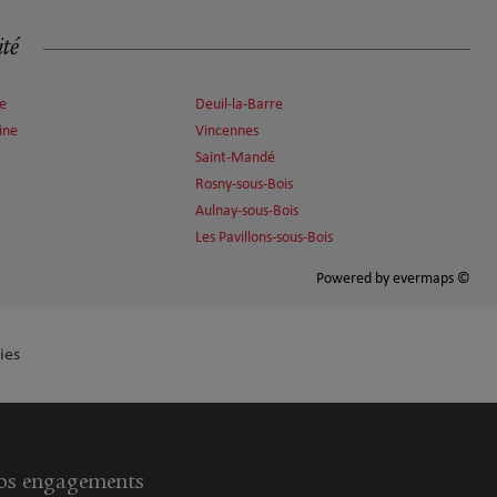
ité
ne
Deuil-la-Barre
ine
Vincennes
Saint-Mandé
Rosny-sous-Bois
Aulnay-sous-Bois
t
Les Pavillons-sous-Bois
Powered by
evermaps ©
ies
s engagements