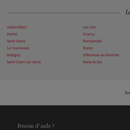
6.51 km
75009 Paris
Fermé actuellement
Le
Numéro
Voir 
Aubervilliers
Les Lilas
Pantin
Drancy
Jérémy MATHAN
Saint-Denis
Romainville
7
La Courneuve
Stains
5 rue de la Terrasse
Bobigny
Villeneuve-la-Garenne
6.54 km
75017 Paris
Fermé actuellement
Saint-Ouen-sur-Seine
Noisy-le-Sec
Numéro
Voir 
Sw
Carine MARINO
8
226 boulevard Voltaire
6.67 km
75011 Paris
Fermé actuellement
Numéro
Voir 
Besoin d'aide ?