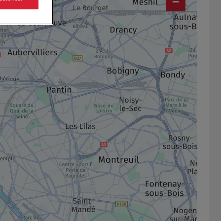
−
1
2
13
8
x2
18