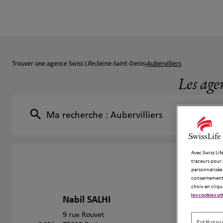
Trouver une agence Swiss Life
Seine-Saint-Denis
Aubervilliers
Les age
Ma recherche :
Aubervilliers
Avec Swiss Life
traceurs pour 
personnalisée.
consentement 
choix en cliqu
les cookies ut
Nabil SALHI
1
9 rue Rouvet
Préférence