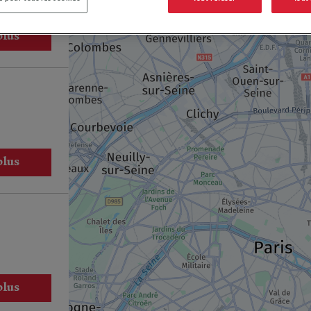
plus
10
14
x2
7
x3
plus
x2
x2
15
plus