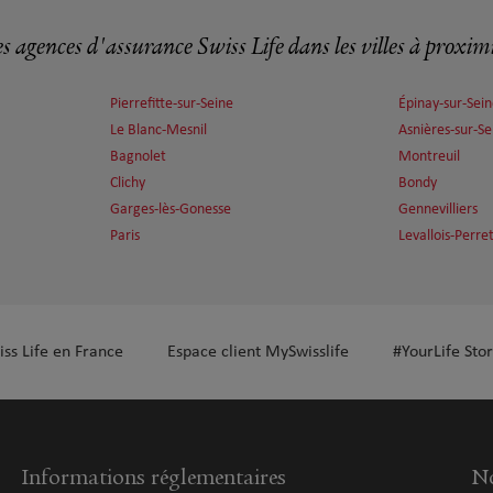
s agences d'assurance Swiss Life dans les villes à proxim
plus
Pierrefitte-sur-Seine
Épinay-sur-Sei
Le Blanc-Mesnil
Asnières-sur-Se
Bagnolet
Montreuil
Clichy
Bondy
Garges-lès-Gonesse
Gennevilliers
Paris
Levallois-Perre
plus
iss Life en France
Espace client MySwisslife
#YourLife Stor
plus
Informations réglementaires
No