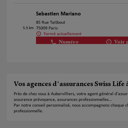
Sebastien Mariano
4
85 Rue Taitbout
5.5 km
75009 Paris
Fermé actuellement
Numéro
Voir 
Benoît Fritsch
5
3 avenue de Clichy
5.52 km
75017 Paris
Vos agences d'assurances Swiss Life 
Fermé actuellement
Numéro
Voir 
Près de chez vous à Aubervilliers, votre agent général d'ass
assurance prévoyance, assurances professionnelles...
Par notre conseil personnalisé, nous accompagnons chaque clien
professionnelle.
Christophe Behuel
6
18 Rue Vignon