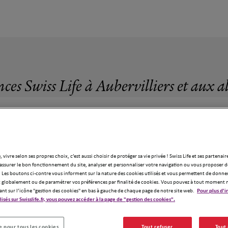
nces Swiss Life à Aubervilliers et aux a
, vivre selon ses propres choix, c’est aussi choisir de protéger sa vie privée ! Swiss Life et ses partenair
72 agences Swiss Life à Aubervilliers
assurer le bon fonctionnement du site, analyser et personnaliser votre navigation ou vous proposer de
 Les boutons ci-contre vous informent sur la nature des cookies utilisés et vous permettent de donner
globalement ou de paramétrer vos préférences par finalité de cookies. Vous pouvez à tout moment 
ant sur l’icône "gestion des cookies" en bas à gauche de chaque page de notre site web.
Pour plus d'i
ilisés sur Swisslife.fr, vous pouvez accéder à la page de "gestion des cookies".
 pour tous les cookies
Tout refuser
Tout