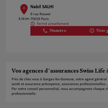
Nabil SALHI
4
9 rue Rouvet
8.56 km
75019 Paris
Fermé actuellement
Numéro
Voir 
MIKOV Maksim
5
51 Rue du Pré Saint Gervais
10.09 km
75019 Paris
Fermé actuellement
Vos agences d'assurances Swiss Life
Numéro
Voir 
Près de chez vous à Garges-lès-Gonesse, votre agent général
santé et assurance prévoyance, assurances professionnelles...
Par notre conseil personnalisé, nous accompagnons chaque clien
professionnelle.
Amoyal Florent
6
26 Rue de Prony
10.14 km
92600 Asnières sur Seine