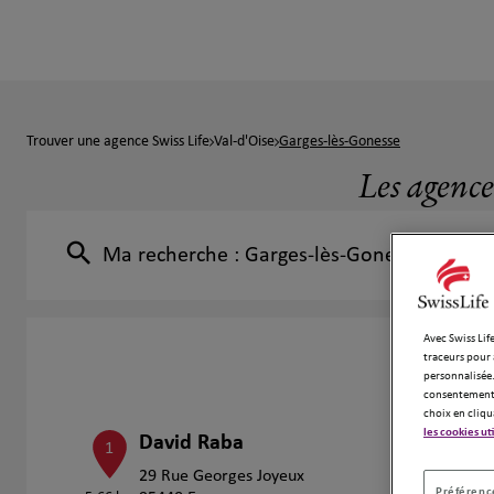
Trouver une agence Swiss Life
Val-d'Oise
Garges-lès-Gonesse
Les agence
Ma recherche :
Garges-lès-Gonesse
Avec Swiss Life
traceurs pour 
personnalisée.
consentement 
choix en cliqu
les cookies ut
David Raba
1
29 Rue Georges Joyeux
Préférence