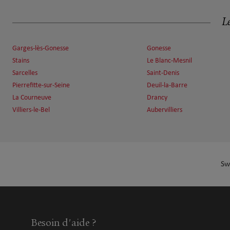
Fermé actuellement
Ouvert sur rdv 09:00 - 20:00
Le
Numéro
Voir 
Garges-lès-Gonesse
Gonesse
Stains
Le Blanc-Mesnil
Antoine Achkar
Sarcelles
Saint-Denis
7
Pierrefitte-sur-Seine
Deuil-la-Barre
31 Boulevard Charles De Gaulle
La Courneuve
Drancy
10.51 km
95110 Sannois
Fermé actuellement
Villiers-le-Bel
Aubervilliers
Numéro
Voir 
Sw
Benoît Fritsch
8
3 avenue de Clichy
11.04 km
75017 Paris
Fermé actuellement
Numéro
Voir 
Besoin d'aide ?