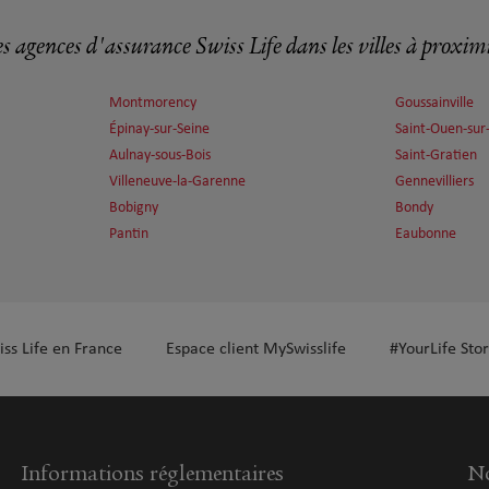
s agences d'assurance Swiss Life dans les villes à proxim
plus
Montmorency
Goussainville
Épinay-sur-Seine
Saint-Ouen-sur
Aulnay-sous-Bois
Saint-Gratien
Villeneuve-la-Garenne
Gennevilliers
Bobigny
Bondy
Pantin
Eaubonne
plus
iss Life en France
Espace client MySwisslife
#YourLife Stor
plus
Informations réglementaires
No