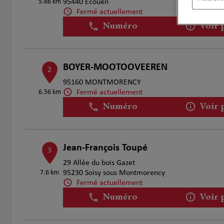
5.66 km
95440 Ecouen
Fermé actuellement
Numéro
Voir 
BOYER-MOOTOOVEEREN
2
95160 MONTMORENCY
Fermé actuellement
6.56 km
Numéro
Voir 
Jean-François Toupé
3
29 Allée du bois Gazet
7.6 km
95230 Soisy sous Montmorency
Fermé actuellement
Numéro
Voir 