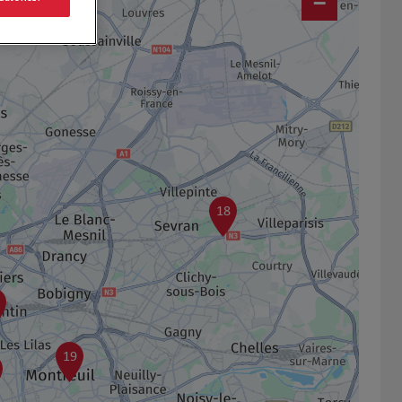
−
18
19