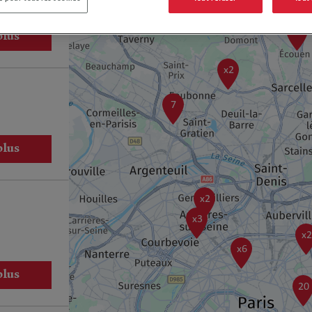
1
plus
x2
7
plus
x2
x3
x2
x6
plus
20