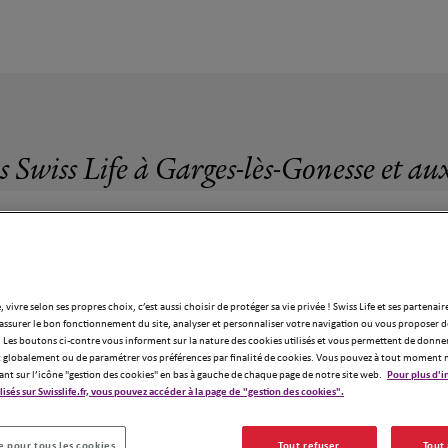
s Swiss Life à Garges-lès-Gonesse et au
, vivre selon ses propres choix, c’est aussi choisir de protéger sa vie privée ! Swiss Life et ses partenair
66 agences Swiss Life à Garges-lès-Goness
assurer le bon fonctionnement du site, analyser et personnaliser votre navigation ou vous proposer de
 Les boutons ci-contre vous informent sur la nature des cookies utilisés et vous permettent de donner
globalement ou de paramétrer vos préférences par finalité de cookies. Vous pouvez à tout moment 
ant sur l’icône "gestion des cookies" en bas à gauche de chaque page de notre site web.
Pour plus d'i
ilisés sur Swisslife.fr, vous pouvez accéder à la page de "gestion des cookies".
 pour tous les cookies
Tout refuser
Tout