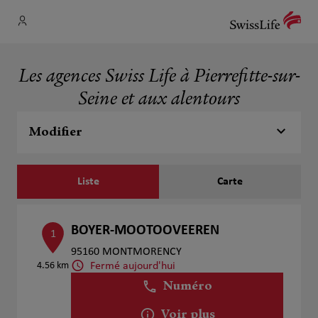
Les agences Swiss Life à Pierrefitte-sur-
Seine et aux alentours
Modifier
Liste
Carte
BOYER-MOOTOOVEEREN
1
95160 MONTMORENCY
Fermé aujourd'hui
4.56 km
Numéro
Voir plus