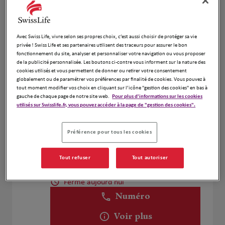
Amoyal Florent
Avec Swiss Life, vivre selon ses propres choix, c’est aussi choisir de protéger sa vie
4
privée ! Swiss Life et ses partenaires utilisent des traceurs pour assurer le bon
26 Rue de Prony
fonctionnement du site, analyser et personnaliser votre navigation ou vous proposer
7.27 km
92600 Asnières sur Seine
de la publicité personnalisée. Les boutons ci-contre vous informent sur la nature des
Fermé aujourd'hui
cookies utilisés et vous permettent de donner ou retirer votre consentement
globalement ou de paramétrer vos préférences par finalité de cookies. Vous pouvez à
Numéro
tout moment modifier vos choix en cliquant sur l’icône "gestion des cookies" en bas à
gauche de chaque page de notre site web.
Pour plus d'informations sur les cookies
Voir plus
utilisés sur Swisslife.fr, vous pouvez accéder à la page de "gestion des cookies".
Préférence pour tous les cookies
Nabil SALHI
5
Tout refuser
Tout autoriser
9 rue Rouvet
7.56 km
75019 Paris
Fermé aujourd'hui
Numéro
Voir plus