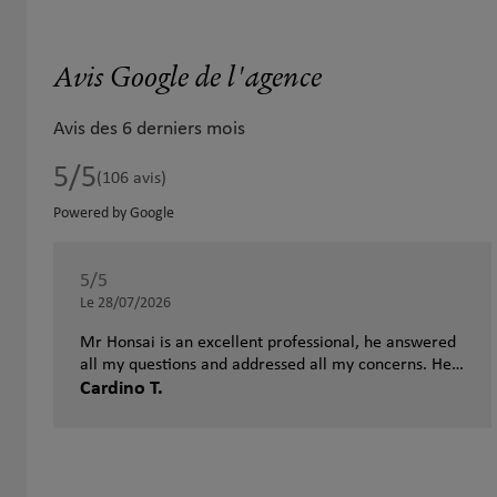
Avis Google de l'agence
Avis des 6 derniers mois
5
/5
Note de 5 sur 5
(106 avis)
Powered by Google
5
/5
Note de 5 sur 5
Le 28/07/2026
Mr Honsai is an excellent professional, he answered
all my questions and addressed all my concerns. He
makes sure you get the solution relevant to you.
Cardino T.
Absolutely recommend him.