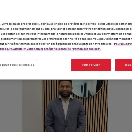
, vivre selon ses propres choix, c’est aussi choisir de protéger sa vie privée ! Swiss Life et ses partenair
assurer le bon fonctionnement du site, analyser et personnaliser votre navigation ou vous proposer de
Demander un devis
 Les boutons ci-contre vous informent sur la nature des cookies utilisés et vous permettent de donner
globalement ou de paramétrer vos préférences par finalité de cookies. Vous pouvez à tout moment 
ant sur l’icône "gestion des cookies" en bas à gauche de chaque page de notre site web.
Pour plus d'i
ilisés sur Swisslife.fr, vous pouvez accéder à la page de "gestion des cookies".
Notre équipe
 pour tous les cookies
Tout refuser
Tout