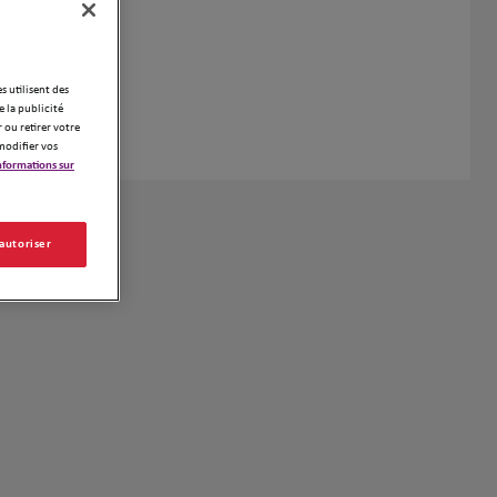
es utilisent des
 la publicité
 ou retirer votre
modifier vos
nformations sur
 autoriser