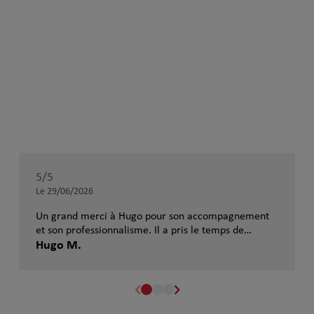
5
/5
Note de 5 sur 5
Le 29/06/2026
Un grand merci à Hugo pour son accompagnement
et son professionnalisme. Il a pris le temps de
comprendre ma situation afin de me proposer une
Hugo M.
solution réellement adaptée à mes besoins.
Disponible, réactif et très à l'écoute, il explique les
choses de manière simple et met rapidement en
confiance. Je recommande vivement à toute