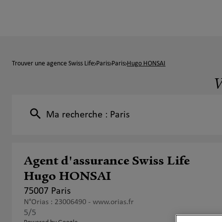
Trouver une agence Swiss Life
Paris
Paris
Hugo HONSAI
V
Ma recherche :
Paris
Agent d'assurance Swiss Life
Hugo HONSAI
75007 Paris
N°Orias : 23006490 -
www.orias.fr
5
/5
Note de 5 sur 5