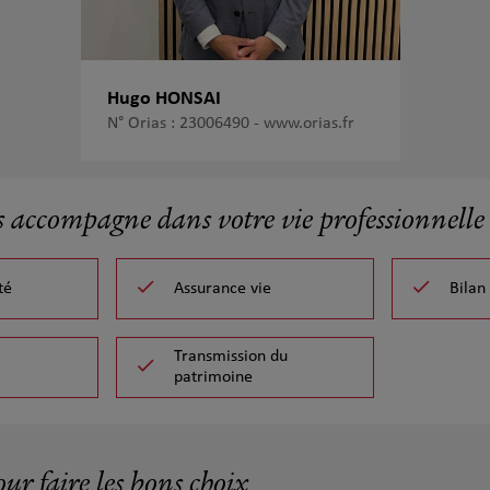
Hugo HONSAI
N° Orias : 23006490 -
www.orias.fr
s accompagne dans votre vie professionnelle 
té
Assurance vie
Bilan
Transmission du
patrimoine
our faire les bons choix