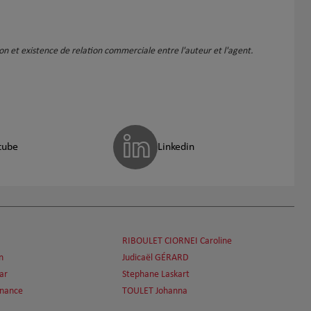
vivement.
ation et existence de relation commerciale entre l'auteur et l'agent.
tube
Linkedin
RIBOULET CIORNEI Caroline
n
Judicaël GÉRARD
ar
Stephane Laskart
inance
TOULET Johanna