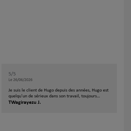
5
/5
Note de 5 sur 5
Le 26/06/2026
Je suis le client de Hugo depuis des années, Hugo est
quelqu'un de sérieux dans son travail, toujours
disponible et apporte de bonnes réponses à mes
TWagirayezu J.
interrogations. Il a un bon esprit d'analyse et force
de proposition dans mes différents projets
d'investissement s que j'ai avec lui. Bref, que du
positif concernant Hugo, je le recommande