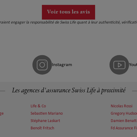
personne qui recherche un conseiller sérieux et
impliqué.
Voir tous les avis
auraient engager la responsabilité de Swiss Life quant à leur authenticité, vérific
Instagram
You
Les agences d'assurance Swiss Life à proximité
Life & Co
Nicolas Rossi
ge
Sebastien Mariano
Gregory Hudso
Stéphane Laskart
Damien Benatt
Benoît Fritsch
Fd Assurance F