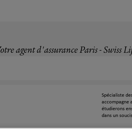
otre agent d'assurance Paris - Swiss Li
Spécialiste de
accompagne au
étudierons en
dans un souci