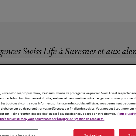
gences Swiss Life à Suresnes et aux ale
, vivre selon ses propres choix, c’est aussi choisir de protéger sa vie privée ! Swiss Life et ses partenair
70 agences Swiss Life à Suresnes
assurer le bon fonctionnement du site, analyser et personnaliser votre navigation ou vous proposer de
 Les boutons ci-contre vous informent sur la nature des cookies utilisés et vous permettent de donner
globalement ou de paramétrer vos préférences par finalité de cookies. Vous pouvez à tout moment 
ant sur l’icône "gestion des cookies" en bas à gauche de chaque page de notre site web.
Pour plus d'i
ilisés sur Swisslife.fr, vous pouvez accéder à la page de "gestion des cookies".
 pour tous les cookies
Tout refuser
Tout