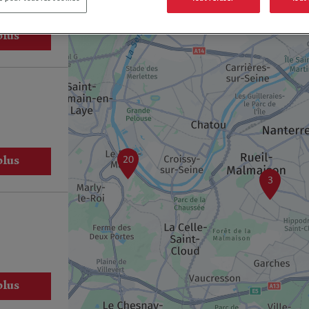
plus
20
plus
3
plus