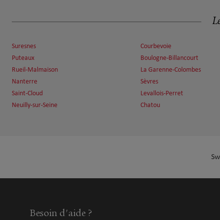
4.03 km
75000 Paris 16ème
Fermé aujourd'hui
Le
Numéro
Voir 
Suresnes
Courbevoie
Puteaux
Boulogne-Billancourt
Stephane Laskart
Rueil-Malmaison
La Garenne-Colombes
7
Nanterre
Sèvres
99 Avenue Achille Peretti
Saint-Cloud
Levallois-Perret
4.19 km
92200 Neuilly Sur Seine
Fermé aujourd'hui
Neuilly-sur-Seine
Chatou
Numéro
Voir 
Sw
Antoine MALPEYRE
8
118 Rue du Vieux Pont de Sèvres
4.7 km
92100 Boulogne Billancourt
Fermé aujourd'hui
Ouvert sur rdv 09:00 - 18:00
Besoin d'aide ?
Numéro
Voir 