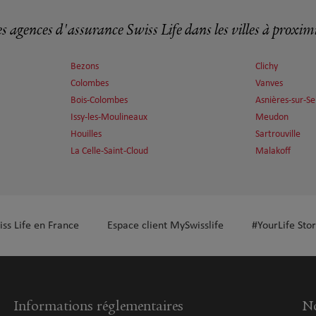
s agences d'assurance Swiss Life dans les villes à proxim
plus
Bezons
Clichy
Colombes
Vanves
Bois-Colombes
Asnières-sur-Se
Issy-les-Moulineaux
Meudon
Houilles
Sartrouville
La Celle-Saint-Cloud
Malakoff
plus
iss Life en France
Espace client MySwisslife
#YourLife Stor
Informations réglementaires
No
plus