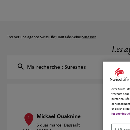
Trouver une agence Swiss Life
Hauts-de-Seine
Suresnes
Les a
Ma recherche :
Suresnes
Avec Swiss Life
traceurs pour 
personnalisée.
consentement 
choix en cliqu
les cookies ut
Mickael Ouaknine
1
5 quai marcel Dassault
Préférence