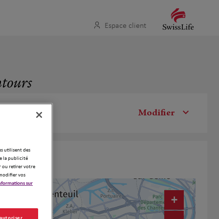
Espace client
ntours
Modifier
es utilisent des
 la publicité
 ou retirer votre
modifier vos
nformations sur
+
 autoriser