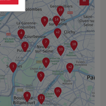
−
19
14
9
x2
4
7
18
2
10
6
1
x2
5
15
8
11