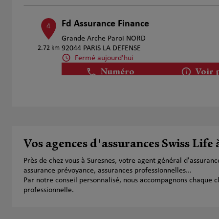
Fd Assurance Finance
4
Grande Arche Paroi NORD
2.72 km
92044 PARIS LA DEFENSE
Fermé aujourd'hui
Numéro
Voir 
Fd Assurance Finance
5
27 29 Rue Raffet
4.02 km
75016 Paris
Vos agences d'assurances Swiss Life 
Fermé aujourd'hui
Numéro
Voir 
Près de chez vous à Suresnes, votre agent général d'assuranc
assurance prévoyance, assurances professionnelles...
Par notre conseil personnalisé, nous accompagnons chaque clien
professionnelle.
Stéphane Laskart
6
8 Boulevard Flandrin