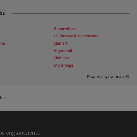
ité
Gennevilliers
Le Chesnay-Rocquencourt
ine
Clamart
Argenteuil
Châtillon
Montrouge
Powered by
evermaps ©
ies
s engagements