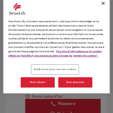
Voir plus
Avec Swiss Life, vivre selon ses propres choix, c’est aussi choisir de protéger sa vie
Mickael Ouaknine
4
privée ! Swiss Life et ses partenaires utilisent des traceurs pour assurer le bon
fonctionnement du site, analyser et personnaliser votre navigation ou vous proposer
5 quai marcel Dassault
de la publicité personnalisée. Les boutons ci-contre vous informent sur la nature des
2.89 km
92150 Suresnes
cookies utilisés et vous permettent de donner ou retirer votre consentement
Fermé aujourd'hui
globalement ou de paramétrer vos préférences par finalité de cookies. Vous pouvez à
tout moment modifier vos choix en cliquant sur l’icône "gestion des cookies" en bas à
Numéro
gauche de chaque page de notre site web.
Pour plus d'informations sur les cookies
utilisés sur Swisslife.fr, vous pouvez accéder à la page de "gestion des cookies".
Voir plus
Préférence pour tous les cookies
Gregory Hudson
5
Tout refuser
Tout autoriser
214 Rue De La Croix Nivert
3.42 km
75015 Paris
Fermé aujourd'hui
Numéro