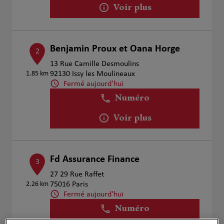
Voir plus
Benjamin Proux et Oana Horge
2
13 Rue Camille Desmoulins
1.85 km
92130 Issy les Moulineaux
Fermé aujourd'hui
Numéro
Voir plus
Fd Assurance Finance
3
27 29 Rue Raffet
2.26 km
75016 Paris
Fermé aujourd'hui
Numéro