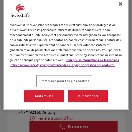
Voir plus
Avec Swiss Life, vivre selon ses propres choix, c’est aussi choisir de protéger sa vie
privée ! Swiss Life et ses partenaires utilisent des traceurs pour assurer le bon
Gregory Hudson
4
fonctionnement du site, analyser et personnaliser votre navigation ou vous proposer
de la publicité personnalisée. Les boutons ci-contre vous informent sur la nature des
214 Rue De La Croix Nivert
cookies utilisés et vous permettent de donner ou retirer votre consentement
5.36 km
75015 Paris
globalement ou de paramétrer vos préférences par finalité de cookies. Vous pouvez à
Fermé aujourd'hui
tout moment modifier vos choix en cliquant sur l’icône "gestion des cookies" en bas à
gauche de chaque page de notre site web.
Pour plus d'informations sur les cookies
Numéro
utilisés sur Swisslife.fr, vous pouvez accéder à la page de "gestion des cookies".
Voir plus
Préférence pour tous les cookies
Tout refuser
Tout autoriser
Nicolas Ciornei
5
67 avenue Aristide Briand
5.74 km
92160 Antony
Fermé aujourd'hui
Numéro