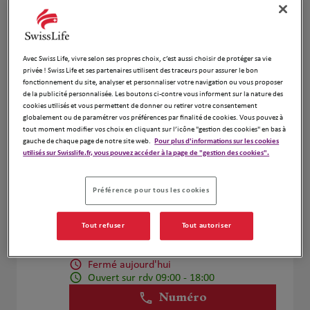
Voir plus
Avec Swiss Life, vivre selon ses propres choix, c’est aussi choisir de protéger sa vie
Benjamin Proux et Oana Horge
4
privée ! Swiss Life et ses partenaires utilisent des traceurs pour assurer le bon
fonctionnement du site, analyser et personnaliser votre navigation ou vous proposer
13 Rue Camille Desmoulins
de la publicité personnalisée. Les boutons ci-contre vous informent sur la nature des
6.77 km
92130 Issy les Moulineaux
cookies utilisés et vous permettent de donner ou retirer votre consentement
Fermé aujourd'hui
globalement ou de paramétrer vos préférences par finalité de cookies. Vous pouvez à
tout moment modifier vos choix en cliquant sur l’icône "gestion des cookies" en bas à
Numéro
gauche de chaque page de notre site web.
Pour plus d'informations sur les cookies
utilisés sur Swisslife.fr, vous pouvez accéder à la page de "gestion des cookies".
Voir plus
Préférence pour tous les cookies
Antoine MALPEYRE
5
Tout refuser
Tout autoriser
118 Rue du Vieux Pont de Sèvres
7.08 km
92100 Boulogne Billancourt
Fermé aujourd'hui
Ouvert sur rdv 09:00 - 18:00
Numéro