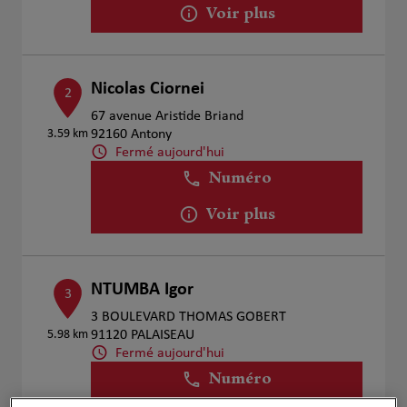
Voir plus
Nicolas Ciornei
2
67 avenue Aristide Briand
3.59 km
92160 Antony
Fermé aujourd'hui
Numéro
Voir plus
NTUMBA Igor
3
3 BOULEVARD THOMAS GOBERT
5.98 km
91120 PALAISEAU
Fermé aujourd'hui
Numéro