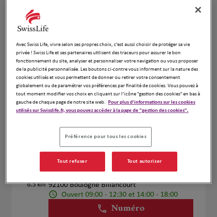
Voir plus
Avec Swiss Life, vivre selon ses propres choix, c’est aussi choisir de protéger sa vie
Benjamin Proux et Oana Horge
privée ! Swiss Life et ses partenaires utilisent des traceurs pour assurer le bon
4
fonctionnement du site, analyser et personnaliser votre navigation ou vous proposer
12 Parvis Colonel Arnaud Beltrame
de la publicité personnalisée. Les boutons ci-contre vous informent sur la nature des
5.25 km
78000 Versailles
cookies utilisés et vous permettent de donner ou retirer votre consentement
globalement ou de paramétrer vos préférences par finalité de cookies. Vous pouvez à
Ouvert 09:00 - 12:00 et 13:00 - 18:00
tout moment modifier vos choix en cliquant sur l’icône "gestion des cookies" en bas à
Numéro
gauche de chaque page de notre site web.
Pour plus d'informations sur les cookies
utilisés sur Swisslife.fr, vous pouvez accéder à la page de "gestion des cookies".
Voir plus
Préférence pour tous les cookies
Antoine MALPEYRE
Tout refuser
Tout autoriser
5
118 Rue du Vieux Pont de Sèvres
6.5 km
92100 Boulogne Billancourt
Ouvert 09:00 - 12:30 et 14:00 - 18:00
Numéro