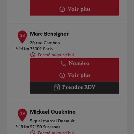
Voir plus
Marc Bensignor
18
20 rue Cambon
9.14 km
75001 Paris
Fermé aujourd'hui
Numéro
Voir plus
Prendre RDV
Mickael Ouaknine
19
5 quai marcel Dassault
9.15 km
92150 Suresnes
Fermé aujourd'hui