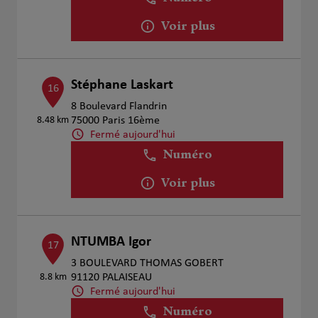
Voir plus
Stéphane Laskart
16
8 Boulevard Flandrin
8.48 km
75000 Paris 16ème
Fermé aujourd'hui
Numéro
Voir plus
NTUMBA Igor
17
3 BOULEVARD THOMAS GOBERT
8.8 km
91120 PALAISEAU
Fermé aujourd'hui
Numéro