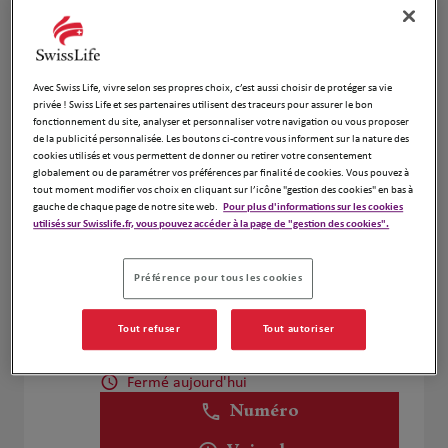
Voir plus
Gregory Hudson
Avec Swiss Life, vivre selon ses propres choix, c’est aussi choisir de protéger sa vie
4
privée ! Swiss Life et ses partenaires utilisent des traceurs pour assurer le bon
214 Rue De La Croix Nivert
fonctionnement du site, analyser et personnaliser votre navigation ou vous proposer
de la publicité personnalisée. Les boutons ci-contre vous informent sur la nature des
5.28 km
75015 Paris
cookies utilisés et vous permettent de donner ou retirer votre consentement
Fermé aujourd'hui
globalement ou de paramétrer vos préférences par finalité de cookies. Vous pouvez à
Numéro
tout moment modifier vos choix en cliquant sur l’icône "gestion des cookies" en bas à
gauche de chaque page de notre site web.
Pour plus d'informations sur les cookies
utilisés sur Swisslife.fr, vous pouvez accéder à la page de "gestion des cookies".
Voir plus
Préférence pour tous les cookies
Antoine MALPEYRE
5
Tout refuser
Tout autoriser
118 Rue du Vieux Pont de Sèvres
5.72 km
92100 Boulogne Billancourt
Fermé aujourd'hui
Numéro