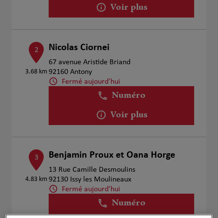
Voir plus
Nicolas Ciornei
2
67 avenue Aristide Briand
3.68 km
92160 Antony
Fermé aujourd'hui
Numéro
Voir plus
Benjamin Proux et Oana Horge
3
13 Rue Camille Desmoulins
4.83 km
92130 Issy les Moulineaux
Fermé aujourd'hui
Numéro