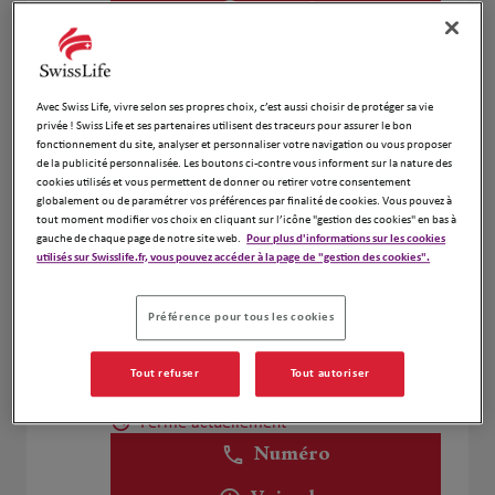
Voir plus
Nicolas Ciornei
4
Avec Swiss Life, vivre selon ses propres choix, c’est aussi choisir de protéger sa vie
privée ! Swiss Life et ses partenaires utilisent des traceurs pour assurer le bon
67 avenue Aristide Briand
fonctionnement du site, analyser et personnaliser votre navigation ou vous proposer
5.53 km
92160 Antony
de la publicité personnalisée. Les boutons ci-contre vous informent sur la nature des
Fermé actuellement
cookies utilisés et vous permettent de donner ou retirer votre consentement
globalement ou de paramétrer vos préférences par finalité de cookies. Vous pouvez à
Numéro
tout moment modifier vos choix en cliquant sur l’icône "gestion des cookies" en bas à
gauche de chaque page de notre site web.
Pour plus d'informations sur les cookies
Voir plus
utilisés sur Swisslife.fr, vous pouvez accéder à la page de "gestion des cookies".
Préférence pour tous les cookies
Jean Baptiste Chilly
5
Tout refuser
Tout autoriser
4 Cite Moynet
5.85 km
75012 Paris
Fermé actuellement
Numéro