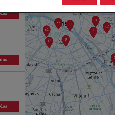
20
plus
8
x2
11
x2
x2
5
9
12
plus
plus