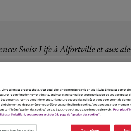
ences Swiss Life à Alfortville et aux al
, vivre selon ses propres choix, c’est aussi choisir de protéger sa vie privée ! Swiss Life et ses partenair
72 agences Swiss Life à Alfortville
assurer le bon fonctionnement du site, analyser et personnaliser votre navigation ou vous proposer de
 Les boutons ci-contre vous informent sur la nature des cookies utilisés et vous permettent de donner
globalement ou de paramétrer vos préférences par finalité de cookies. Vous pouvez à tout moment 
ant sur l’icône "gestion des cookies" en bas à gauche de chaque page de notre site web.
Pour plus d'i
ilisés sur Swisslife.fr, vous pouvez accéder à la page de "gestion des cookies".
18
 pour tous les cookies
Tout refuser
Tout