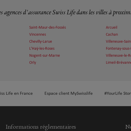
s agences d'assurance Swiss Life dans les villes à proxim
Saint-Maur-des-Fossés
Arcueil
Vincennes
Cachan
plus
Chevilly-Larue
Villeneuve-Sai
L'Haÿ-les-Roses
Fontenay-sous-
Nogent-sur-Marne
Villeneuve-le-R
Orly
Limeil-Brévann
plus
iss Life en France
Espace client MySwisslife
#YourLife Stor
Informations réglementaires
No