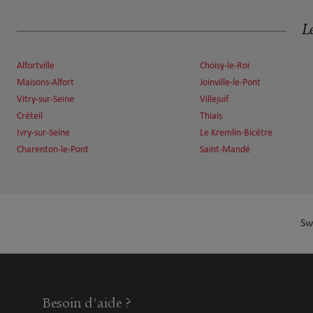
Olivier LACOSTE
6
Le
3 RUE DES PYRENEES
5.88 km
75020 PARIS
Ouvert 09:00 - 12:00 et 13:00 - 18:00
Alfortville
Choisy-le-Roi
Maisons-Alfort
Joinville-le-Pont
Numéro
Voir 
Vitry-sur-Seine
Villejuif
Créteil
Thiais
Ivry-sur-Seine
Le Kremlin-Bicêtre
SEBASTIEN DANIEL
7
Charenton-le-Pont
Saint-Mandé
13 Rue Saint Sébastien
6.58 km
94130 Nogent sur Marne
Ouvert 08:00 - 20:00
Numéro
Voir 
Sw
Carine MARINO
8
226 boulevard Voltaire
Besoin d'aide ?
6.74 km
75011 Paris