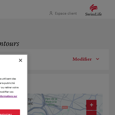
Espace client
entours
Modifier
es utilisent des
 la publicité
 ou retirer votre
modifier vos
nformations sur
+
 autoriser