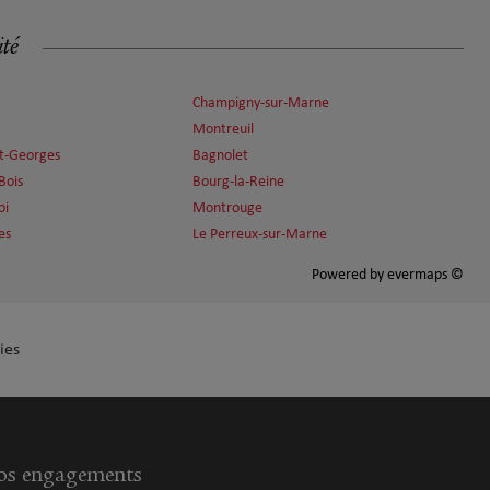
ité
Champigny-sur-Marne
Montreuil
nt-Georges
Bagnolet
Bois
Bourg-la-Reine
oi
Montrouge
es
Le Perreux-sur-Marne
Powered by
evermaps ©
ies
s engagements