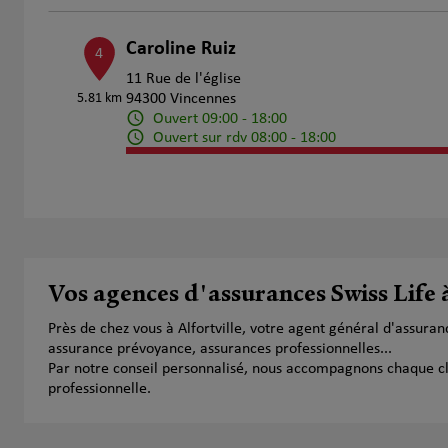
Caroline Ruiz
4
11 Rue de l'église
5.81 km
94300 Vincennes
Ouvert 09:00 - 18:00
Ouvert sur rdv 08:00 - 18:00
Numéro
Voir 
Prendre RDV
Jean Baptiste Chilly
Vos agences d'assurances Swiss Life à
5
4 Cite Moynet
Près de chez vous à Alfortville, votre agent général d'assur
5.86 km
75012 Paris
assurance prévoyance, assurances professionnelles...
Ouvert 09:00 - 12:00 et 14:00 - 18:00
Par notre conseil personnalisé, nous accompagnons chaque clien
Numéro
Voir 
professionnelle.