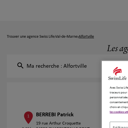
Trouver une agence Swiss Life
Val-de-Marne
Alfortville
Les ag
Ma recherche :
Alfortville
Avec Swiss Life
traceurs pour 
personnalisée.
consentement 
choix en cliqu
les cookies ut
BERREBI Patrick
1
19 rue Arthur Croquette
Préférence