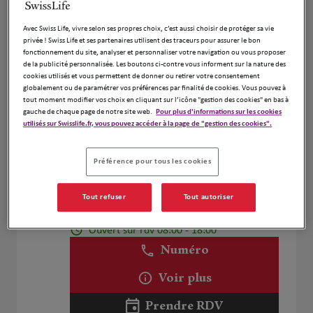
BERREBI Patrick
1
Avec Swiss Life, vivre selon ses propres choix, c’est aussi choisir de protéger sa vie
19 rue Arthur Croquette
privée ! Swiss Life et ses partenaires utilisent des traceurs pour assurer le bon
94220 CHARENTON LE PONT
fonctionnement du site, analyser et personnaliser votre navigation ou vous proposer
Fermé actuellement
de la publicité personnalisée. Les boutons ci-contre vous informent sur la nature des
cookies utilisés et vous permettent de donner ou retirer votre consentement
Numéro
globalement ou de paramétrer vos préférences par finalité de cookies. Vous pouvez à
tout moment modifier vos choix en cliquant sur l’icône "gestion des cookies" en bas à
Voir plus
gauche de chaque page de notre site web.
Pour plus d'informations sur les cookies
utilisés sur Swisslife.fr, vous pouvez accéder à la page de "gestion des cookies".
Préférence pour tous les cookies
Caroline Ruiz
2
11 Rue de l'église
Tout refuser
Tout autoriser
94300 Vincennes
Fermé aujourd'hui
Ouvert sur rdv 08:00 - 18:00
Numéro
Voir plus
Prendre RDV