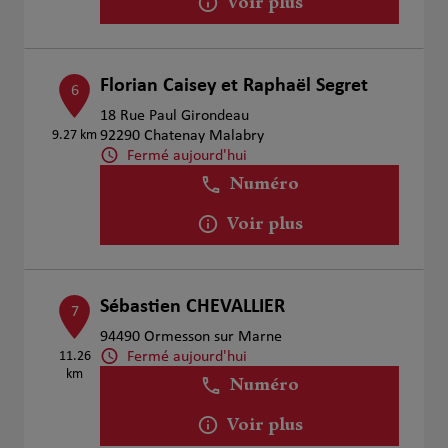
Voir plus
Florian Caisey et Raphaël Segret
6
18 Rue Paul Girondeau
9.27 km
92290 Chatenay Malabry
Fermé aujourd'hui
Numéro
Voir plus
Sébastien CHEVALLIER
7
94490 Ormesson sur Marne
Fermé aujourd'hui
11.26
km
Numéro
Voir plus