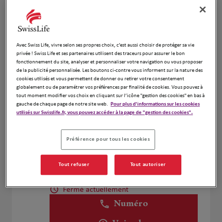
Voir plus
VENKATAPEN Mehdi
Avec Swiss Life, vivre selon ses propres choix, c’est aussi choisir de protéger sa vie
4
privée ! Swiss Life et ses partenaires utilisent des traceurs pour assurer le bon
77 avenue du Bois Guimier
fonctionnement du site, analyser et personnaliser votre navigation ou vous proposer
8.87 km
94100 Saint-Maur-des-Fossés
de la publicité personnalisée. Les boutons ci-contre vous informent sur la nature des
cookies utilisés et vous permettent de donner ou retirer votre consentement
Fermé aujourd'hui
globalement ou de paramétrer vos préférences par finalité de cookies. Vous pouvez à
Numéro
tout moment modifier vos choix en cliquant sur l’icône "gestion des cookies" en bas à
gauche de chaque page de notre site web.
Pour plus d'informations sur les cookies
utilisés sur Swisslife.fr, vous pouvez accéder à la page de "gestion des cookies".
Voir plus
Préférence pour tous les cookies
BERREBI Patrick
5
Tout refuser
Tout autoriser
19 rue Arthur Croquette
8.88 km
94220 CHARENTON LE PONT
Fermé actuellement
Numéro