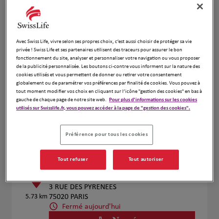
Voir plus
Prendre RDV
Avec Swiss Life, vivre selon ses propres choix, c’est aussi choisir de protéger sa vie
privée ! Swiss Life et ses partenaires utilisent des traceurs pour assurer le bon
fonctionnement du site, analyser et personnaliser votre navigation ou vous proposer
SEBASTIEN DANIEL
4
de la publicité personnalisée. Les boutons ci-contre vous informent sur la nature des
cookies utilisés et vous permettent de donner ou retirer votre consentement
13 Rue Saint Sébastien
globalement ou de paramétrer vos préférences par finalité de cookies. Vous pouvez à
5.21 km
94130 Nogent sur Marne
tout moment modifier vos choix en cliquant sur l’icône "gestion des cookies" en bas à
Fermé aujourd'hui
gauche de chaque page de notre site web.
Pour plus d'informations sur les cookies
utilisés sur Swisslife.fr, vous pouvez accéder à la page de "gestion des cookies".
Numéro
Voir plus
Préférence pour tous les cookies
Tout refuser
Tout autoriser
Olivier LACOSTE
5
3 RUE DES PYRENEES
5.73 km
75020 PARIS
Fermé aujourd'hui