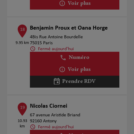
Voir plus
Benjamin Proux et Oana Horge
18
4Bis Rue Antoine Bourdelle
9.95 km
75015 Paris
Fermé aujourd'hui
Numéro
Voir plus
Prendre RDV
Nicolas Ciornei
19
67 avenue Aristide Briand
10.93
92160 Antony
km
Fermé aujourd'hui