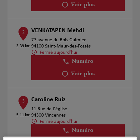
Voir plus
VENKATAPEN Mehdi
2
77 avenue du Bois Guimier
3.39 km
94100 Saint-Maur-des-Fossés
Fermé aujourd'hui
Numéro
Voir plus
Caroline Ruiz
3
11 Rue de l'église
5.11 km
94300 Vincennes
Fermé aujourd'hui
Numéro