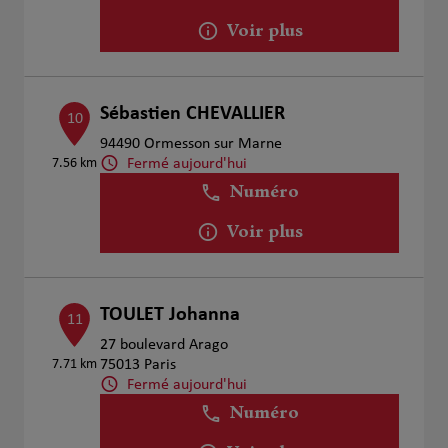
Voir plus
Sébastien CHEVALLIER
10
94490 Ormesson sur Marne
Fermé aujourd'hui
7.56 km
Numéro
Voir plus
TOULET Johanna
11
27 boulevard Arago
7.71 km
75013 Paris
Fermé aujourd'hui
Numéro