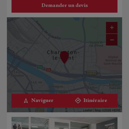
Demander un devis
+
−
Naviguer
Itinéraire
Leaflet
| Map ©2026
HERE