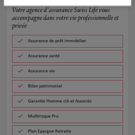
Votre agence d'assurance Swiss Life vous
accompagne dans votre vie professionnelle et
privée
Assurance de prêt immobilier
Assurance santé
Assurance vie
Bilan patrimonial
Garantie Homme clé et Associés
Multirisque Pro
Plan Epargne Retraite