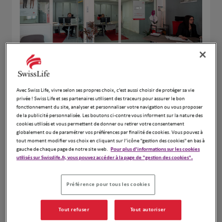
Avec Swiss Life, vivre selon ses propres choix, c’est aussi choisir de protéger sa vie
Votre agence Swiss Life à CHARENTON LE PONT est
privée ! Swiss Life et ses partenaires utilisent des traceurs pour assurer le bon
votre partenaire de confiance pour toutes vos
fonctionnement du site, analyser et personnaliser votre navigation ou vous proposer
assurances. Située à CHARENTON LE PONT, notre
de la publicité personnalisée. Les boutons ci-contre vous informent sur la nature des
agence vous propose une gamme complète de produits
cookies utilisés et vous permettent de donner ou retirer votre consentement
globalement ou de paramétrer vos préférences par finalité de cookies. Vous pouvez à
pour répondre aux besoins des particuliers, des
tout moment modifier vos choix en cliquant sur l’icône "gestion des cookies" en bas à
indépendants et chefs d’entreprises en matière de
gauche de chaque page de notre site web.
Pour plus d'informations sur les cookies
sécurité financière.
utilisés sur Swisslife.fr, vous pouvez accéder à la page de "gestion des cookies".
L'Agence d'assurance Swiss Life BERREBI Patrick vous
accompagne dans vos projets pour que vous soyez
Préférence pour tous les cookies
pleinement acteur de votre vie privée et
professionnelle. Contactez votre agence à CHARENTON
Tout refuser
Tout autoriser
LE PONT pour réaliser un bilan personnalisé.