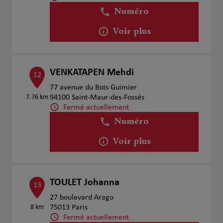
Numéro
Voir plus
VENKATAPEN Mehdi
12
77 avenue du Bois Guimier
7.76 km
94100 Saint-Maur-des-Fossés
Fermé actuellement
Numéro
Voir plus
TOULET Johanna
13
27 boulevard Arago
8 km
75013 Paris
Fermé actuellement