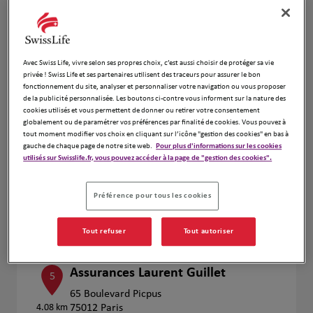
Fermé actuellement
Numéro
Voir plus
Avec Swiss Life, vivre selon ses propres choix, c’est aussi choisir de protéger sa vie
privée ! Swiss Life et ses partenaires utilisent des traceurs pour assurer le bon
fonctionnement du site, analyser et personnaliser votre navigation ou vous proposer
de la publicité personnalisée. Les boutons ci-contre vous informent sur la nature des
cookies utilisés et vous permettent de donner ou retirer votre consentement
SEBASTIEN DANIEL
4
globalement ou de paramétrer vos préférences par finalité de cookies. Vous pouvez à
tout moment modifier vos choix en cliquant sur l’icône "gestion des cookies" en bas à
13 Rue Saint Sébastien
gauche de chaque page de notre site web.
Pour plus d'informations sur les cookies
3.91 km
94130 Nogent sur Marne
utilisés sur Swisslife.fr, vous pouvez accéder à la page de "gestion des cookies".
Fermé actuellement
Numéro
Préférence pour tous les cookies
Voir plus
Tout refuser
Tout autoriser
Assurances Laurent Guillet
5
65 Boulevard Picpus
4.08 km
75012 Paris