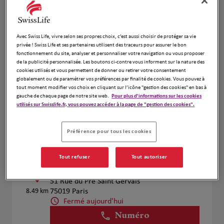
Caroline Ruiz
Avec Swiss Life, vivre selon ses propres choix, c’est aussi choisir de protéger sa vie
4
privée ! Swiss Life et ses partenaires utilisent des traceurs pour assurer le bon
11 Rue de l'église
fonctionnement du site, analyser et personnaliser votre navigation ou vous proposer
8.32 km
94300 Vincennes
de la publicité personnalisée. Les boutons ci-contre vous informent sur la nature des
Fermé aujourd'hui
cookies utilisés et vous permettent de donner ou retirer votre consentement
globalement ou de paramétrer vos préférences par finalité de cookies. Vous pouvez à
Numéro
tout moment modifier vos choix en cliquant sur l’icône "gestion des cookies" en bas à
gauche de chaque page de notre site web.
Pour plus d'informations sur les cookies
Voir plus
utilisés sur Swisslife.fr, vous pouvez accéder à la page de "gestion des cookies".
Prendre RDV
Préférence pour tous les cookies
Tout refuser
Tout autoriser
MIKOV Maksim
5
51 Rue du Pré Saint Gervais
8.49 km
75019 Paris
Fermé aujourd'hui
Numéro