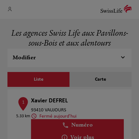
Les agences Swiss Life aux Pavillons-
sous-Bois et aux alentours
Modifier
Liste
Carte
Xavier DEFREL
1
93410 VAUJOURS
Fermé aujourd'hui
5.33 km
Numéro
Voir plus