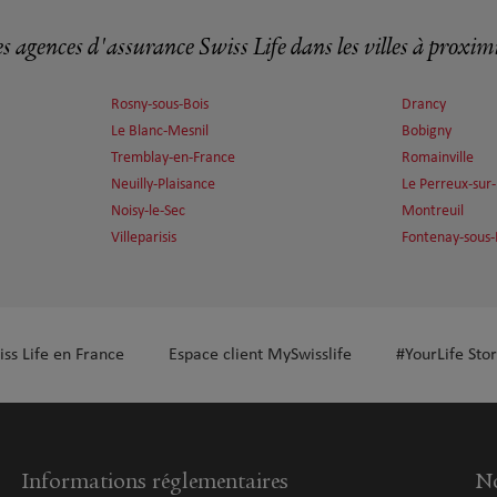
s agences d'assurance Swiss Life dans les villes à proxim
Rosny-sous-Bois
Drancy
plus
Le Blanc-Mesnil
Bobigny
Tremblay-en-France
Romainville
Neuilly-Plaisance
Le Perreux-su
Noisy-le-Sec
Montreuil
Villeparisis
Fontenay-sous-
plus
iss Life en France
Espace client MySwisslife
#YourLife Stor
Informations réglementaires
No