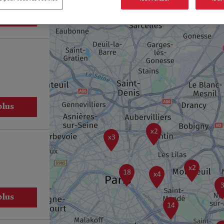
plus
plus
x2
x3
x2
18
x4
plus
14