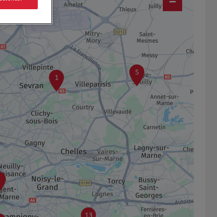
−
5
1
3
13