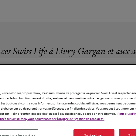
ces Swiss Life à Livry-Gargan et aux 
, vivre selon ses propres choix, c’est aussi choisir de protéger sa vie privée ! Swiss Life et ses partenair
63 agences Swiss Life à Livry-Gargan
assurer le bon fonctionnement du site, analyser et personnaliser votre navigation ou vous proposer de
 Les boutons ci-contre vous informent sur la nature des cookies utilisés et vous permettent de donner
globalement ou de paramétrer vos préférences par finalité de cookies. Vous pouvez à tout moment 
ant sur l’icône "gestion des cookies" en bas à gauche de chaque page de notre site web.
Pour plus d'i
ilisés sur Swisslife.fr, vous pouvez accéder à la page de "gestion des cookies".
20
 pour tous les cookies
Tout refuser
Tout