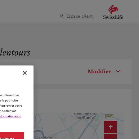
Espace client
alentours
Modifier
es utilisent des
 la publicité
 ou retirer votre
modifier vos
nformations sur
+
 autoriser