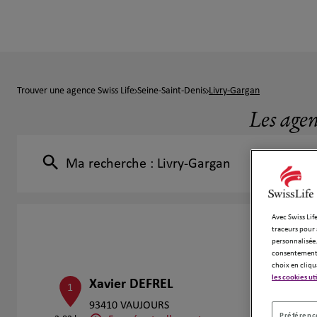
Trouver une agence Swiss Life
Seine-Saint-Denis
Livry-Gargan
Les agen
Ma recherche :
Livry-Gargan
Avec Swiss Life
traceurs pour 
personnalisée.
consentement 
choix en cliqu
les cookies ut
Xavier DEFREL
1
93410 VAUJOURS
Préférence