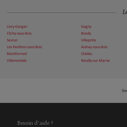
MIKOV Maksim
6
51 Rue du Pré Saint Gervais
Le
10.97 km
75019 Paris
Fermé actuellement
Livry-Gargan
Gagny
Numéro
Voir 
Clichy-sous-Bois
Bondy
Sevran
Villepinte
Les Pavillons-sous-Bois
Aulnay-sous-Bois
Nabil SALHI
7
Montfermeil
Chelles
9 rue Rouvet
Villemomble
Neuilly-sur-Marne
11.41 km
75019 Paris
Fermé actuellement
Numéro
Voir 
Sw
Olivier LACOSTE
8
3 RUE DES PYRENEES
12.25 km
75020 PARIS
Besoin d'aide ?
Fermé aujourd'hui