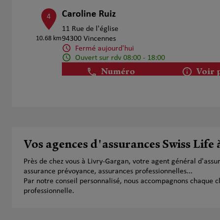
Caroline Ruiz
4
11 Rue de l'église
10.68 km
94300 Vincennes
Fermé aujourd'hui
Ouvert sur rdv 08:00 - 18:00
Numéro
Voir 
Prendre RDV
ROQUAIN Nicolas
5
Vos agences d'assurances Swiss Life
11 ALLEE DE GASCOGNE
10.91 km
77410 CLAYE SOUILLY
Près de chez vous à Livry-Gargan, votre agent général d'assu
Fermé aujourd'hui
assurance prévoyance, assurances professionnelles...
Numéro
Voir 
Par notre conseil personnalisé, nous accompagnons chaque clien
professionnelle.