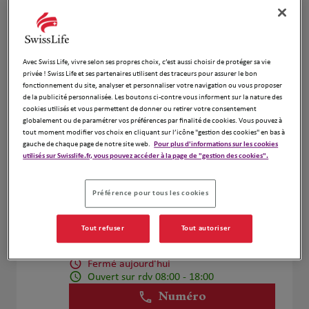
Voir plus
Olivier LACOSTE
Avec Swiss Life, vivre selon ses propres choix, c’est aussi choisir de protéger sa vie
4
privée ! Swiss Life et ses partenaires utilisent des traceurs pour assurer le bon
3 RUE DES PYRENEES
fonctionnement du site, analyser et personnaliser votre navigation ou vous proposer
3.91 km
75020 PARIS
de la publicité personnalisée. Les boutons ci-contre vous informent sur la nature des
cookies utilisés et vous permettent de donner ou retirer votre consentement
Fermé aujourd'hui
globalement ou de paramétrer vos préférences par finalité de cookies. Vous pouvez à
Numéro
tout moment modifier vos choix en cliquant sur l’icône "gestion des cookies" en bas à
gauche de chaque page de notre site web.
Pour plus d'informations sur les cookies
utilisés sur Swisslife.fr, vous pouvez accéder à la page de "gestion des cookies".
Voir plus
Préférence pour tous les cookies
Caroline Ruiz
5
Tout refuser
Tout autoriser
11 Rue de l'église
4.02 km
94300 Vincennes
Fermé aujourd'hui
Ouvert sur rdv 08:00 - 18:00
Numéro