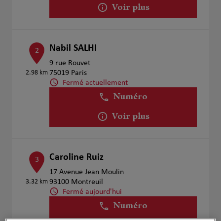
Voir plus
Nabil SALHI
2
9 rue Rouvet
2.98 km
75019 Paris
Fermé actuellement
Numéro
Voir plus
Caroline Ruiz
3
17 Avenue Jean Moulin
3.32 km
93100 Montreuil
Fermé aujourd'hui
Numéro