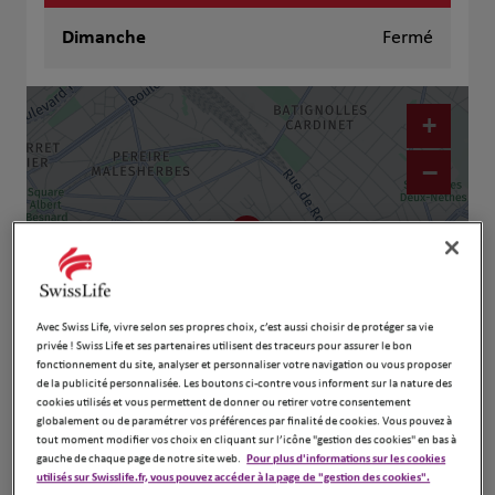
Dimanche
Fermé
+
−
Avec Swiss Life, vivre selon ses propres choix, c’est aussi choisir de protéger sa vie
privée ! Swiss Life et ses partenaires utilisent des traceurs pour assurer le bon
fonctionnement du site, analyser et personnaliser votre navigation ou vous proposer
de la publicité personnalisée. Les boutons ci-contre vous informent sur la nature des
cookies utilisés et vous permettent de donner ou retirer votre consentement
Naviguer
Itinéraire
globalement ou de paramétrer vos préférences par finalité de cookies. Vous pouvez à
Leaflet
| Map ©2026
HERE
tout moment modifier vos choix en cliquant sur l’icône "gestion des cookies" en bas à
gauche de chaque page de notre site web.
Pour plus d'informations sur les cookies
utilisés sur Swisslife.fr, vous pouvez accéder à la page de "gestion des cookies".