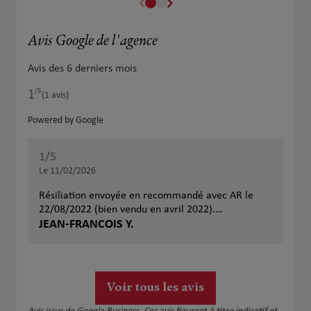
Avis Google de l'agence
Avis des 6 derniers mois
/5
1
Note de 1 sur 5
(1 avis)
Powered by Google
1
/5
Note de 1 sur 5
Le 11/02/2026
Résiliation envoyée en recommandé avec AR le
22/08/2022 (bien vendu en avril 2022).
Prélèvements ininterrompus jusqu’au 02/02/2026,
JEAN-FRANCOIS Y.
soit près de 3 ans et 5 mois après réception de la
résiliation. 28 emails, 4 demandes via l’espace
client ensuite effacées par SwissLife, plusieurs
mises en demeure restées sans effet. Négligence
Voir tous les avis
manifeste de l’agence. SwissLife n’est pas digne de
confiance. À éviter.