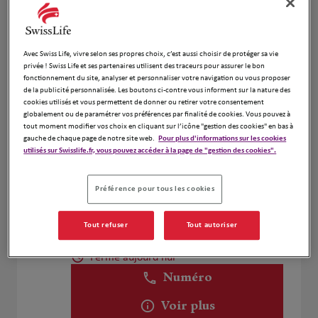
Judicaël GÉRARD
4
Avec Swiss Life, vivre selon ses propres choix, c’est aussi choisir de protéger sa vie
privée ! Swiss Life et ses partenaires utilisent des traceurs pour assurer le bon
45 RUE DU PRESIDENT WILSON
fonctionnement du site, analyser et personnaliser votre navigation ou vous proposer
1.97 km
92300 LEVALLOIS PERRET
de la publicité personnalisée. Les boutons ci-contre vous informent sur la nature des
Fermé aujourd'hui
cookies utilisés et vous permettent de donner ou retirer votre consentement
globalement ou de paramétrer vos préférences par finalité de cookies. Vous pouvez à
Numéro
tout moment modifier vos choix en cliquant sur l’icône "gestion des cookies" en bas à
gauche de chaque page de notre site web.
Pour plus d'informations sur les cookies
Voir plus
utilisés sur Swisslife.fr, vous pouvez accéder à la page de "gestion des cookies".
Préférence pour tous les cookies
Edouard de Douglas
5
Tout refuser
Tout autoriser
41 rue du 22 septembre
2.06 km
92400 Courbevoie
Fermé aujourd'hui
Numéro
Voir plus