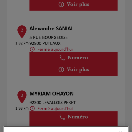
Voir plus
Alexandre SANIAL
2
5 RUE BOURGEOISE
1.82 km
92800 PUTEAUX
Fermé aujourd'hui
Numéro
Voir plus
MYRIAM OHAYON
3
92300 LEVALLOIS PERET
Fermé aujourd'hui
1.93 km
Numéro
Voir plus