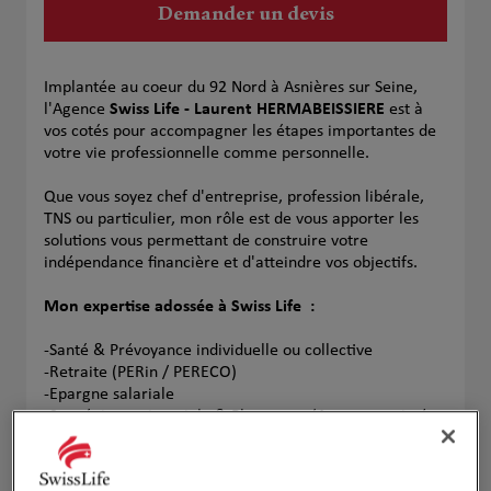
Demander un devis
Implantée au coeur du 92 Nord à Asnières sur Seine,
l'Agence
Swiss Life - Laurent HERMABEISSIERE
est à
vos cotés pour accompagner les étapes importantes de
votre vie professionnelle comme personnelle.
Que vous soyez chef d'entreprise, profession libérale,
TNS ou particulier, mon rôle est de vous apporter les
solutions vous permettant de construire votre
indépendance financière et d'atteindre vos objectifs.
Mon expertise adossée à Swiss Life :
-Santé & Prévoyance individuelle ou collective
-Retraite (PERin / PERECO)
-Epargne salariale
-Stratégie patrimoniale & Placement (Assurance vie /
Contrat de CAPI / UCS)
Sans plus attendre, contactez-moi afin de réaliser votre