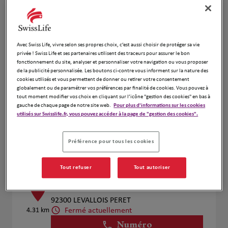
Numéro
Voir plus
Avec Swiss Life, vivre selon ses propres choix, c’est aussi choisir de protéger sa vie
privée ! Swiss Life et ses partenaires utilisent des traceurs pour assurer le bon
Amoyal Florent
fonctionnement du site, analyser et personnaliser votre navigation ou vous proposer
4
de la publicité personnalisée. Les boutons ci-contre vous informent sur la nature des
26 Rue de Prony
cookies utilisés et vous permettent de donner ou retirer votre consentement
3.51 km
92600 Asnières sur Seine
globalement ou de paramétrer vos préférences par finalité de cookies. Vous pouvez à
tout moment modifier vos choix en cliquant sur l’icône "gestion des cookies" en bas à
Fermé actuellement
gauche de chaque page de notre site web.
Pour plus d'informations sur les cookies
Ouvert sur rdv 09:00 - 20:00
utilisés sur Swisslife.fr, vous pouvez accéder à la page de "gestion des cookies".
Numéro
Préférence pour tous les cookies
Voir plus
Tout refuser
Tout autoriser
MYRIAM OHAYON
5
92300 LEVALLOIS PERET
Fermé actuellement
4.31 km
Numéro