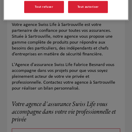
Tout refuser
Tout autoriser
Votre agence Swiss Life à Sartrouville est votre
partenaire de confiance pour toutes vos assurances.
Située à Sartrouville, notre agence vous propose une
gamme complète de produits pour répondre aux
besoins des particuliers, des indépendants et chefs
d’entreprises en matière de sécurité financière.
L'Agence d'assurance Swiss Life Fabrice Besnard vous
accompagne dans vos projets pour que vous soyez
pleinement acteur de votre vie privée et
professionnelle. Contactez votre agence à Sartrouville
pour réaliser un bilan personnalisé.
Votre agence d'assurance Swiss Life vous
accompagne dans votre vie professionnelle et
privée