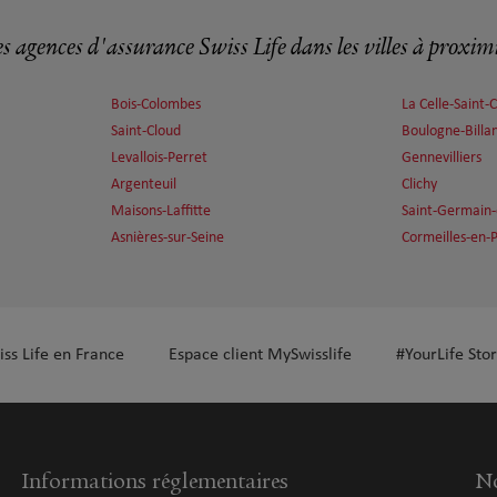
s agences d'assurance Swiss Life dans les villes à proxim
Bois-Colombes
La Celle-Saint-
Saint-Cloud
Boulogne-Billa
plus
Levallois-Perret
Gennevilliers
Argenteuil
Clichy
Maisons-Laffitte
Saint-Germain-
Asnières-sur-Seine
Cormeilles-en-P
plus
iss Life en France
Espace client MySwisslife
#YourLife Stor
Informations réglementaires
No