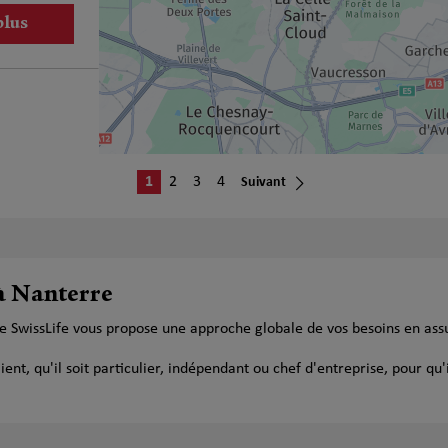
plus
1
2
3
4
Suivant
plus
 à Nanterre
e SwissLife vous propose une approche globale de vos besoins en ass
t, qu'il soit particulier, indépendant ou chef d'entreprise, pour qu'i
plus