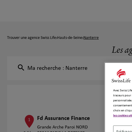
Trouver une agence Swiss Life
Hauts-de-Seine
Nanterre
Les a
Ma recherche :
Nanterre
Avec Swiss Life
traceurs pour 
personnalisée.
consentement 
choix en cliqu
les cookies ut
Fd Assurance Finance
1
Grande Arche Paroi NORD
Préférence