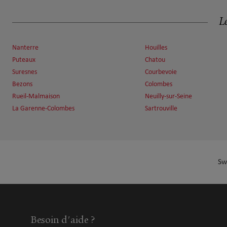
Stephane Laskart
Le
6
99 Avenue Achille Peretti
5.38 km
92200 Neuilly Sur Seine
Nanterre
Houilles
Ouvert 09:00 - 18:00
Puteaux
Chatou
Numéro
Voir 
Suresnes
Courbevoie
Bezons
Colombes
Rueil-Malmaison
Neuilly-sur-Seine
La Garenne-Colombes
Sartrouville
Fabrice Besnard
7
65 Avenue De La Republique
5.5 km
78500 Sartrouville
Ouvert 09:00 - 12:00 et 13:00 - 18:00
Numéro
Voir 
Sw
Stéphane Laskart
8
Besoin d'aide ?
8 Boulevard Flandrin