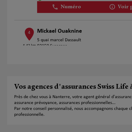
Numéro
Voir 
Mickael Ouaknine
4
5 quai marcel Dassault
4.43 km
92150 Suresnes
Ouvert 09:00 - 18:00
Ouvert sur rdv 09:00 - 17:00
Numéro
Voir 
Vos agences d'assurances Swiss Life
Edouard de Douglas
5
Près de chez vous à Nanterre, votre agent général d'assuranc
41 rue du 22 septembre
assurance prévoyance, assurances professionnelles...
5.08 km
92400 Courbevoie
Par notre conseil personnalisé, nous accompagnons chaque clien
Ouvert 08:30 - 19:00
professionnelle.
Numéro
Voir 