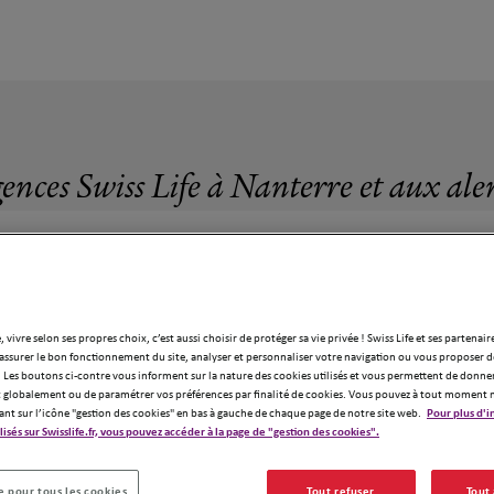
gences Swiss Life à Nanterre et aux ale
, vivre selon ses propres choix, c’est aussi choisir de protéger sa vie privée ! Swiss Life et ses partenair
69 agences Swiss Life à Nanterre
assurer le bon fonctionnement du site, analyser et personnaliser votre navigation ou vous proposer de
 Les boutons ci-contre vous informent sur la nature des cookies utilisés et vous permettent de donner
globalement ou de paramétrer vos préférences par finalité de cookies. Vous pouvez à tout moment 
ant sur l’icône "gestion des cookies" en bas à gauche de chaque page de notre site web.
Pour plus d'i
ilisés sur Swisslife.fr, vous pouvez accéder à la page de "gestion des cookies".
 pour tous les cookies
Tout refuser
Tout