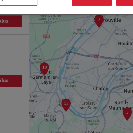
7
plus
18
plus
13
3