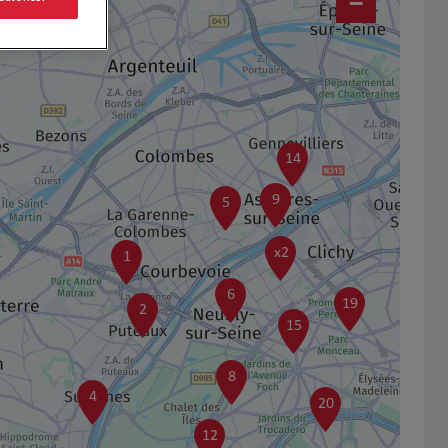
−
14
9
5
x2
1
6
19
2
15
8
4
20
12