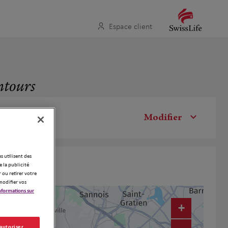
Espace client
ntours
Modifier
es utilisent des
 la publicité
 ou retirer votre
modifier vos
nformations sur
16
+
 autoriser