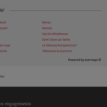
ité
Cloud
Sèvres
ncourt
Sannois
Issy-les-Moulineaux
Saint-Ouen-sur-Seine
en-Laye
Le Chesnay-Rocquencourt
arisis
Villeneuve-la-Garenne
Powered by
evermaps ©
ies
s engagements