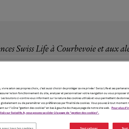
ences Swiss Life à Courbevoie et aux al
, vivre selon ses propres choix, c’est aussi choisir de protéger sa vie privée ! Swiss Life et ses partenair
69 agences Swiss Life à Courbevoie
assurer le bon fonctionnement du site, analyser et personnaliser votre navigation ou vous proposer de
 Les boutons ci-contre vous informent sur la nature des cookies utilisés et vous permettent de donner
globalement ou de paramétrer vos préférences par finalité de cookies. Vous pouvez à tout moment 
ant sur l’icône "gestion des cookies" en bas à gauche de chaque page de notre site web.
Pour plus d'i
ilisés sur Swisslife.fr, vous pouvez accéder à la page de "gestion des cookies".
 pour tous les cookies
Tout refuser
Tout