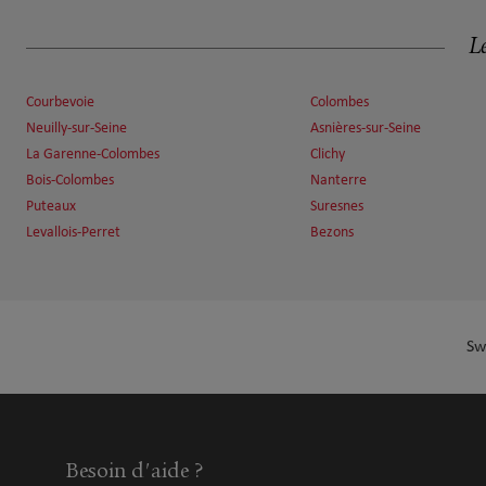
3 GRANDE RUE CHARLES DE GAULLE
2.37 km
92600 ASNIERES SUR SEINE
Le
Fermé actuellement
Numéro
Voir 
Courbevoie
Colombes
Neuilly-sur-Seine
Asnières-sur-Seine
La Garenne-Colombes
Clichy
Judicaël GÉRARD
Bois-Colombes
7
Nanterre
Puteaux
Suresnes
45 RUE DU PRESIDENT WILSON
2.51 km
92300 LEVALLOIS PERRET
Levallois-Perret
Bezons
Fermé actuellement
Numéro
Voir 
Sw
Amoyal Florent
8
26 Rue de Prony
3.23 km
92600 Asnières sur Seine
Fermé actuellement
Besoin d'aide ?
Ouvert sur rdv 09:00 - 20:00