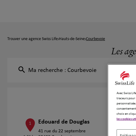
Trouver une agence Swiss Life
Hauts-de-Seine
Courbevoie
Les ag
Ma recherche :
Courbevoie
Avec Swiss Life
traceurs pour 
personnalisée.
consentement 
choix en cliqu
les cookies ut
Edouard de Douglas
1
41 rue du 22 septembre
Préférence