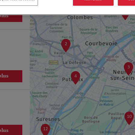
1
plus
2
3
plus
4
10
12
plus