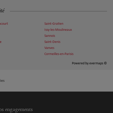
ité
ncourt
Saint-Gratien
Issy-les-Moulineaux
Sannois
ne
Saint-Denis
Vanves
Cormeilles-en-Parisis
Powered by
evermaps ©
ies
s engagements