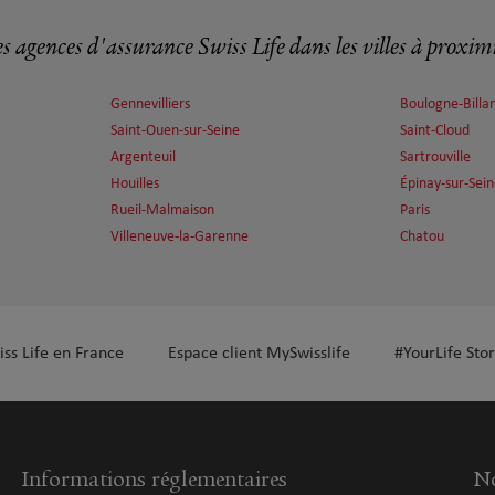
s agences d'assurance Swiss Life dans les villes à proxim
plus
Gennevilliers
Boulogne-Billa
Saint-Ouen-sur-Seine
Saint-Cloud
Argenteuil
Sartrouville
Houilles
Épinay-sur-Sei
Rueil-Malmaison
Paris
Villeneuve-la-Garenne
Chatou
plus
iss Life en France
Espace client MySwisslife
#YourLife Stor
Informations réglementaires
No