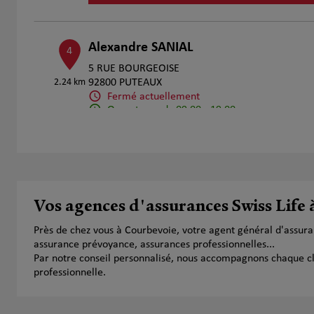
Alexandre SANIAL
4
5 RUE BOURGEOISE
2.24 km
92800 PUTEAUX
Fermé actuellement
Ouvert sur rdv 09:00 - 19:00
Numéro
Voir 
MYRIAM OHAYON
5
Vos agences d'assurances Swiss Life
92300 LEVALLOIS PERET
Fermé actuellement
2.3 km
Près de chez vous à Courbevoie, votre agent général d'assur
Numéro
Voir 
assurance prévoyance, assurances professionnelles...
Par notre conseil personnalisé, nous accompagnons chaque clien
professionnelle.
HERMABEISSIERE Laurent
6