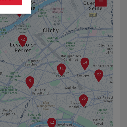
−
6
x2
14
11
x2
9
x2
x2