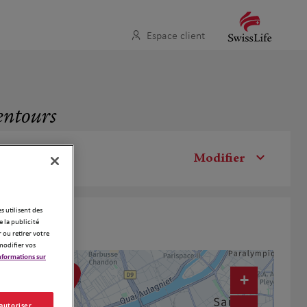
Espace client
entours
Modifier
es utilisent des
 la publicité
 ou retirer votre
modifier vos
nformations sur
8
+
 autoriser