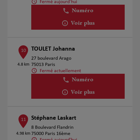
Fermé aujourd'hui
Numéro
Voir plus
TOULET Johanna
10
27 boulevard Arago
4.8 km
75013 Paris
Fermé actuellement
Numéro
Voir plus
Stéphane Laskart
11
8 Boulevard Flandrin
4.98 km
75000 Paris 16ème
Fermé aujourd'hui