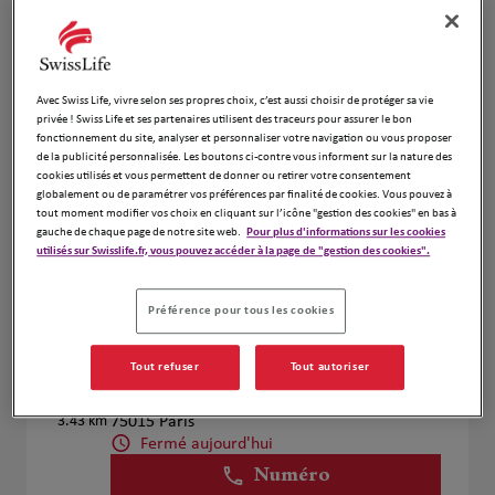
Voir plus
Antoine MALPEYRE
Avec Swiss Life, vivre selon ses propres choix, c’est aussi choisir de protéger sa vie
4
privée ! Swiss Life et ses partenaires utilisent des traceurs pour assurer le bon
118 Rue du Vieux Pont de Sèvres
fonctionnement du site, analyser et personnaliser votre navigation ou vous proposer
3.32 km
92100 Boulogne Billancourt
de la publicité personnalisée. Les boutons ci-contre vous informent sur la nature des
cookies utilisés et vous permettent de donner ou retirer votre consentement
Fermé aujourd'hui
globalement ou de paramétrer vos préférences par finalité de cookies. Vous pouvez à
Ouvert sur rdv 09:00 - 18:00
tout moment modifier vos choix en cliquant sur l’icône "gestion des cookies" en bas à
Numéro
gauche de chaque page de notre site web.
Pour plus d'informations sur les cookies
utilisés sur Swisslife.fr, vous pouvez accéder à la page de "gestion des cookies".
Voir plus
Préférence pour tous les cookies
Benjamin Proux et Oana Horge
Tout refuser
Tout autoriser
5
4Bis Rue Antoine Bourdelle
3.43 km
75015 Paris
Fermé aujourd'hui
Numéro