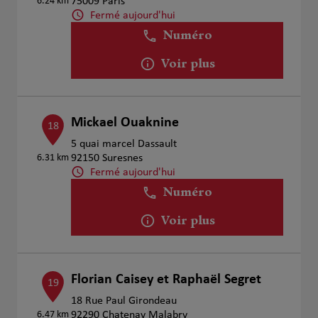
6.24 km
75009 Paris
Fermé aujourd'hui
Numéro
Voir plus
Mickael Ouaknine
18
5 quai marcel Dassault
6.31 km
92150 Suresnes
Fermé aujourd'hui
Numéro
Voir plus
Florian Caisey et Raphaël Segret
19
18 Rue Paul Girondeau
6.47 km
92290 Chatenay Malabry