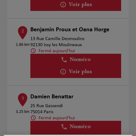
Voir plus
Benjamin Proux et Oana Horge
2
13 Rue Camille Desmoulins
1.86 km
92130 Issy les Moulineaux
Fermé aujourd'hui
Numéro
Voir plus
Damien Benattar
3
25 Rue Gassendi
3.25 km
75014 Paris
Fermé aujourd'hui
Numéro