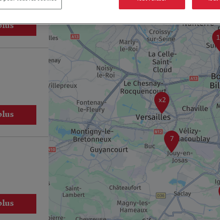
plus
x2
plus
7
plus