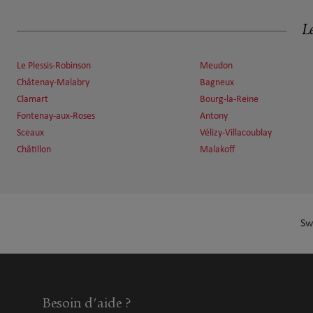
3 BOULEVARD THOMAS GOBERT
7.21 km
91120 PALAISEAU
Le
Fermé aujourd'hui
Numéro
Voir 
Le Plessis-Robinson
Meudon
Châtenay-Malabry
Bagneux
Clamart
Bourg-la-Reine
Fd Assurance Finance
Fontenay-aux-Roses
Antony
7
Sceaux
Vélizy-Villacoublay
12 Rue Du General De Gaulle
7.62 km
78350 Jouy En Josas
Châtillon
Malakoff
Fermé aujourd'hui
Numéro
Voir 
Sw
Damien Benattar
8
25 Rue Gassendi
7.69 km
75014 Paris
Fermé aujourd'hui
Besoin d'aide ?
Numéro
Voir 