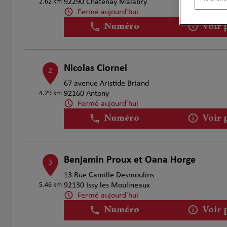
2.62 km
92290 Chatenay Malabry
Fermé aujourd'hui
Numéro
Voir 
Nicolas Ciornei
2
67 avenue Aristide Briand
4.29 km
92160 Antony
Fermé aujourd'hui
Numéro
Voir 
Benjamin Proux et Oana Horge
3
13 Rue Camille Desmoulins
5.46 km
92130 Issy les Moulineaux
Fermé aujourd'hui
Numéro
Voir 