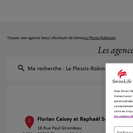
Trouver une agence Swiss Life
Hauts-de-Seine
Le Plessis-Robinson
Les agence
Ma recherche :
Le Plessis-Robinson
Avec Swiss Life
traceurs pour 
personnalisée.
consentement 
choix en cliqu
les cookies ut
Florian Caisey et Raphaël Segret
1
18 Rue Paul Girondeau
Préférence