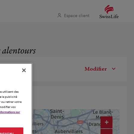
Espace client
x alentours
Modifier
es utilisent des
 la publicité
 ou retirer votre
modifier vos
nformations sur
+
 autoriser