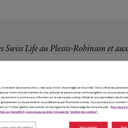
s Swiss Life au Plessis-Robinson et au
, vivre selon ses propres choix, c’est aussi choisir de protéger sa vie privée ! Swiss Life et ses partenair
70 agences Swiss Life au Plessis-Robinson
assurer le bon fonctionnement du site, analyser et personnaliser votre navigation ou vous proposer de
 Les boutons ci-contre vous informent sur la nature des cookies utilisés et vous permettent de donner
globalement ou de paramétrer vos préférences par finalité de cookies. Vous pouvez à tout moment 
ant sur l’icône "gestion des cookies" en bas à gauche de chaque page de notre site web.
Pour plus d'i
ilisés sur Swisslife.fr, vous pouvez accéder à la page de "gestion des cookies".
 pour tous les cookies
Tout refuser
Tout