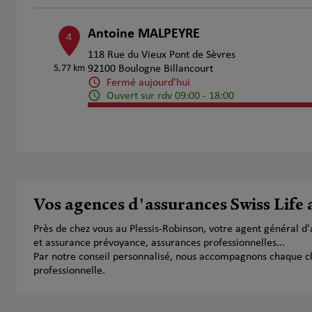
Antoine MALPEYRE
4
118 Rue du Vieux Pont de Sèvres
5.77 km
92100 Boulogne Billancourt
Fermé aujourd'hui
Ouvert sur rdv 09:00 - 18:00
Numéro
Voir 
Gregory Hudson
5
214 Rue De La Croix Nivert
Vos agences d'assurances Swiss Life 
6.55 km
75015 Paris
Fermé aujourd'hui
Près de chez vous au Plessis-Robinson, votre agent général d
Numéro
Voir 
et assurance prévoyance, assurances professionnelles...
Par notre conseil personnalisé, nous accompagnons chaque clien
professionnelle.
NTUMBA Igor
6