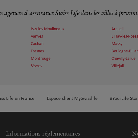
s agences d'assurance Swiss Life dans les villes à proxim
plus
Issy-les-Moulineaux
Arcueil
Vanves
L'Haÿ-les-Roses
Cachan
Massy
Fresnes
Boulogne-Billa
Montrouge
Chevilly-Larue
Sèvres
Villejuif
plus
iss Life en France
Espace client MySwisslife
#YourLife Stor
Informations réglementaires
No
plus