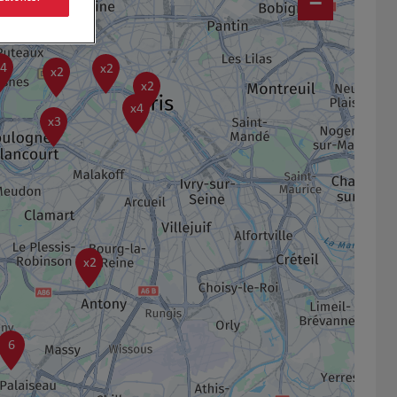
−
14
x2
x2
x2
x4
x3
x2
6