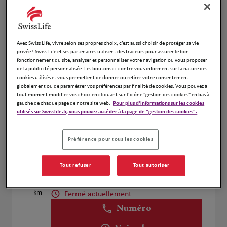
Voir plus
Avec Swiss Life, vivre selon ses propres choix, c’est aussi choisir de protéger sa vie
Fd Assurance Finance
4
privée ! Swiss Life et ses partenaires utilisent des traceurs pour assurer le bon
fonctionnement du site, analyser et personnaliser votre navigation ou vous proposer
12 Rue Du General De Gaulle
de la publicité personnalisée. Les boutons ci-contre vous informent sur la nature des
7.83 km
78350 Jouy En Josas
cookies utilisés et vous permettent de donner ou retirer votre consentement
Fermé actuellement
globalement ou de paramétrer vos préférences par finalité de cookies. Vous pouvez à
tout moment modifier vos choix en cliquant sur l’icône "gestion des cookies" en bas à
Numéro
gauche de chaque page de notre site web.
Pour plus d'informations sur les cookies
utilisés sur Swisslife.fr, vous pouvez accéder à la page de "gestion des cookies".
Voir plus
Préférence pour tous les cookies
Corinne Peron
5
Tout refuser
Tout autoriser
40 Avenue de la Cour de France
10.71
91260 Juvisy sur Orge
km
Fermé actuellement
Numéro