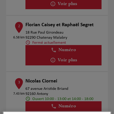
Voir plus
Florian Caisey et Raphaël Segret
2
18 Rue Paul Girondeau
6.58 km
92290 Chatenay Malabry
Fermé actuellement
Numéro
Voir plus
Nicolas Ciornei
3
67 avenue Aristide Briand
7.43 km
92160 Antony
Ouvert 10:00 - 13:00 et 14:00 - 18:00
Numéro