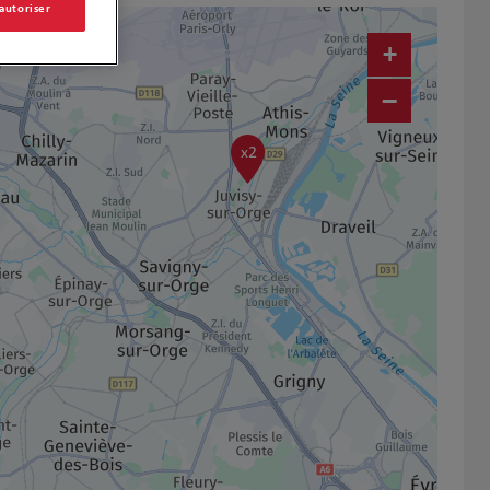
 autoriser
+
−
x2