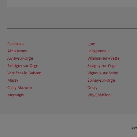
Palaiseau
Igny
Athis-Mons
Longjumeau
Juvisy-sur-Orge
Villebon-sur-Yvette
Brétigny-sur-Orge
Savigny-sur-Orge
Verrières-le-Buisson
Vigneux-sur-Seine
Massy
Épinay-sur-Orge
Chilly-Mazarin
Orsay
Morangis
Viry-Châtillon
Sw