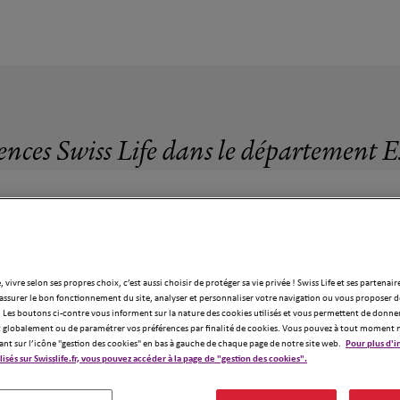
ences Swiss Life dans le département 
, vivre selon ses propres choix, c’est aussi choisir de protéger sa vie privée ! Swiss Life et ses partenair
assurer le bon fonctionnement du site, analyser et personnaliser votre navigation ou vous proposer de
 Les boutons ci-contre vous informent sur la nature des cookies utilisés et vous permettent de donner
globalement ou de paramétrer vos préférences par finalité de cookies. Vous pouvez à tout moment 
ant sur l’icône "gestion des cookies" en bas à gauche de chaque page de notre site web.
Pour plus d'i
ilisés sur Swisslife.fr, vous pouvez accéder à la page de "gestion des cookies".
gences Swiss Life dans le département Ess