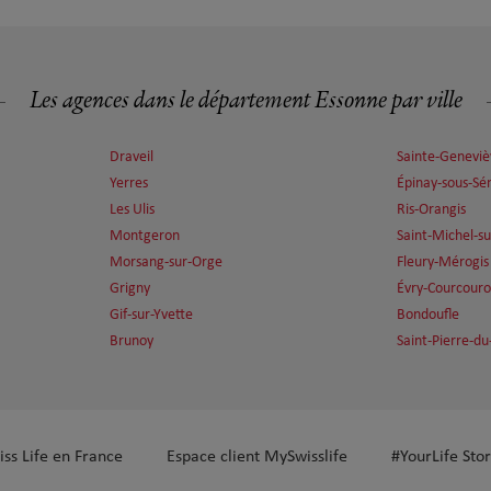
Les agences dans le département Essonne par ville
Draveil
Sainte-Geneviè
Yerres
Épinay-sous-Sé
Les Ulis
Ris-Orangis
Montgeron
Saint-Michel-s
Morsang-sur-Orge
Fleury-Mérogis
Grigny
Évry-Courcour
Gif-sur-Yvette
Bondoufle
Brunoy
Saint-Pierre-du
iss Life en France
Espace client MySwisslife
#YourLife Stor