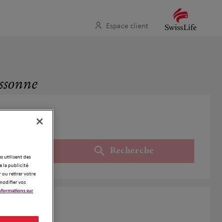
Espace client
Essonne
Recherche
Utiliser ma position
es utilisent des
 la publicité
 ou retirer votre
modifier vos
nformations sur
onne