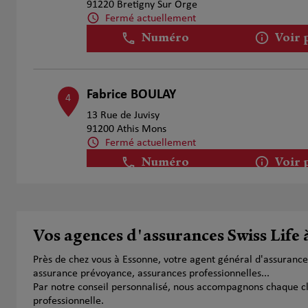
91220 Bretigny Sur Orge
Fermé actuellement
Numéro
Voir 
Fabrice BOULAY
4
13 Rue de Juvisy
91200 Athis Mons
Fermé actuellement
Numéro
Voir 
NTUMBA Igor
5
Vos agences d'assurances Swiss Life 
3 BOULEVARD THOMAS GOBERT
91120 PALAISEAU
Près de chez vous à Essonne, votre agent général d'assurance
Fermé actuellement
assurance prévoyance, assurances professionnelles...
Numéro
Voir 
Par notre conseil personnalisé, nous accompagnons chaque clien
professionnelle.