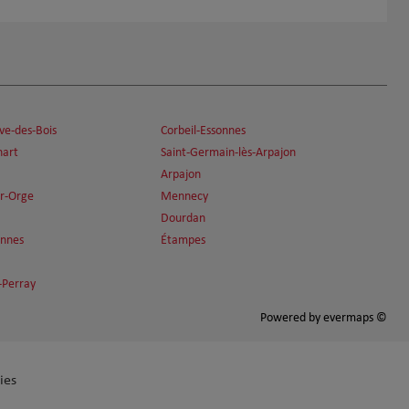
ve-des-Bois
Corbeil-Essonnes
nart
Saint-Germain-lès-Arpajon
Arpajon
ur-Orge
Mennecy
Dourdan
onnes
Étampes
-Perray
Powered by
evermaps ©
ies