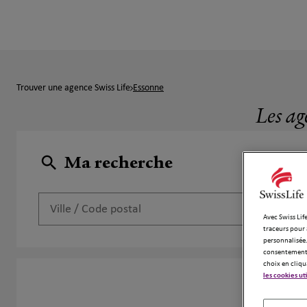
Trouver une agence Swiss Life
Essonne
Les ag
Ma recherche
Avec Swiss Life
traceurs pour 
personnalisée.
consentement 
choix en cliqu
les cookies ut
5 a