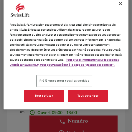
Voir plus
Avec Swiss Life, vivre selon ses propres choix, c’est aussi choisir de protéger sa vie
Nicolas Ciornei
4
privée ! Swiss Life et ses partenaires utilisent des traceurs pour assurer le bon
fonctionnement du site, analyser et personnaliser votre navigation ou vous proposer
67 avenue Aristide Briand
de la publicité personnalisée. Les boutons ci-contre vous informent sur la nature des
10.98
92160 Antony
cookies utilisés et vous permettent de donner ou retirer votre consentement
km
Fermé aujourd'hui
globalement ou de paramétrer vos préférences par finalité de cookies. Vous pouvez à
tout moment modifier vos choix en cliquant sur l’icône "gestion des cookies" en bas à
Numéro
gauche de chaque page de notre site web.
Pour plus d'informations sur les cookies
utilisés sur Swisslife.fr, vous pouvez accéder à la page de "gestion des cookies".
Voir plus
Préférence pour tous les cookies
Sylvain CLERY
5
Tout refuser
Tout autoriser
104 Avenue de Paris
11.56
78000 Versailles
km
Ouvert 09:00 - 13:00
Numéro