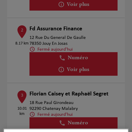
Voir plus
Fd Assurance Finance
2
12 Rue Du General De Gaulle
8.17 km
78350 Jouy En Josas
Fermé aujourd'hui
Numéro
Voir plus
Florian Caisey et Raphaël Segret
3
18 Rue Paul Girondeau
10.01
92290 Chatenay Malabry
km
Fermé aujourd'hui
Numéro