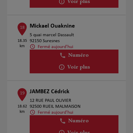
Voir plus
Mickael Ouaknine
18
5 quai marcel Dassault
18.35
92150 Suresnes
km
Fermé aujourd'hui
Numéro
Voir plus
JAMBEZ Cédrick
19
12 RUE PAUL OLIVIER
18.62
92500 RUEIL MALMAISON
km
Fermé aujourd'hui
Numéro