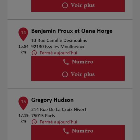
Voir plus
Benjamin Proux et Oana Horge
14
13 Rue Camille Desmoulins
15.84
92130 Issy les Moulineaux
km
Fermé aujourd'hui
Numéro
Voir plus
Gregory Hudson
15
214 Rue De La Croix Nivert
17.19
75015 Paris
km
Fermé aujourd'hui
Numéro