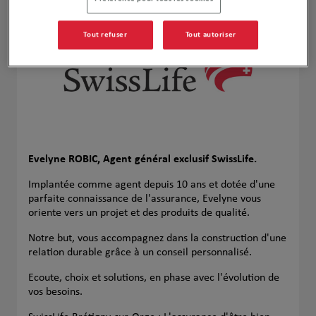
Tout refuser
Tout autoriser
Evelyne ROBIC, Agent général exclusif SwissLife.
Implantée comme agent depuis 10 ans et dotée d'une
parfaite connaissance de l'assurance, Evelyne vous
oriente vers un projet et des produits de qualité.
Notre but, vous accompagnez dans la construction d'une
relation durable grâce à un conseil personnalisé.
Ecoute, choix et solutions, en phase avec l'évolution de
vos besoins.