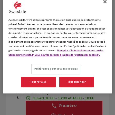
Voir plus
Avec Swiss Life, vivre selon ses propres choix, c’est aussi choisir de protéger sa vie
DIDES Terence
4
privée ! Swiss Life et ses partenaires utilisent des traceurs pour assurer le bon
fonctionnement du site, analyser et personnaliser votre navigation ou vous proposer
17 Rue de la Mairie
de la publicité personnalisée. Les boutons ci-contre vous informent sur la nature des
11.49
91220 Brétigny sur Orge
cookies utilisés et vous permettent de donner ou retirer votre consentement
km
Fermé actuellement
globalement ou de paramétrer vos préférences par finalité de cookies. Vous pouvez à
tout moment modifier vos choix en cliquant sur l’icône "gestion des cookies" en bas à
Numéro
gauche de chaque page de notre site web.
Pour plus d'informations sur les cookies
utilisés sur Swisslife.fr, vous pouvez accéder à la page de "gestion des cookies".
Voir plus
Préférence pour tous les cookies
Nicolas Ciornei
5
Tout refuser
Tout autoriser
67 avenue Aristide Briand
12.55
92160 Antony
km
Ouvert 10:00 - 13:00 et 14:00 - 18:00
Numéro