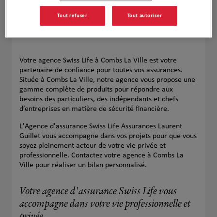
Tout refuser
Tout autoriser
Votre agence Swiss Life à Combs La Ville est votre
partenaire de confiance pour toutes vos assurances.
Située à Combs La Ville, notre agence vous propose une
gamme complète de produits pour répondre aux
besoins des particuliers, des indépendants et chefs
d’entreprises en matière de sécurité financière.
L'Agence d'assurance Swiss Life Assurances Laurent
Guillet vous accompagne dans vos projets pour que vous
soyez pleinement acteur de votre vie privée et
professionnelle. Contactez votre agence à Combs La
Ville pour réaliser un bilan personnalisé.
Votre agence d'assurance Swiss Life vous
accompagne dans votre vie professionnelle et