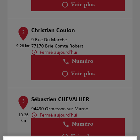
Voir plus
Christian Coulon
2
9 Rue Du Marche
9.28 km
77170 Brie Comte Robert
Fermé aujourd'hui
Numéro
Voir plus
Sébastien CHEVALLIER
3
94490 Ormesson sur Marne
Fermé aujourd'hui
10.26
km
Numéro
Voir plus