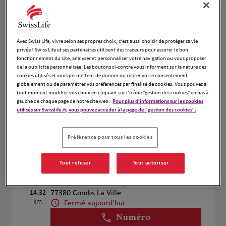
Olivier Genevee
4
Avec Swiss Life, vivre selon ses propres choix, c’est aussi choisir de protéger sa vie
privée ! Swiss Life et ses partenaires utilisent des traceurs pour assurer le bon
30 Cours De La Garonne
fonctionnement du site, analyser et personnaliser votre navigation ou vous proposer
13.02
77700 Serris
de la publicité personnalisée. Les boutons ci-contre vous informent sur la nature des
km
Fermé aujourd'hui
cookies utilisés et vous permettent de donner ou retirer votre consentement
globalement ou de paramétrer vos préférences par finalité de cookies. Vous pouvez à
Numéro
tout moment modifier vos choix en cliquant sur l’icône "gestion des cookies" en bas à
gauche de chaque page de notre site web.
Pour plus d'informations sur les cookies
Voir plus
utilisés sur Swisslife.fr, vous pouvez accéder à la page de "gestion des cookies".
Prendre RDV
Préférence pour tous les cookies
Tout refuser
Tout autoriser
Assurances Laurent Guillet
5
5Bis Avenue De Quincy
14.32
77380 Combs La Ville
km
Fermé aujourd'hui
Numéro