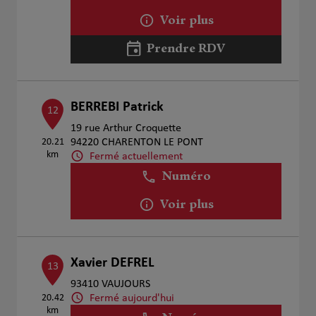
Voir plus
Prendre RDV
BERREBI Patrick
12
19 rue Arthur Croquette
20.21
94220 CHARENTON LE PONT
km
Fermé actuellement
Numéro
Voir plus
Xavier DEFREL
13
93410 VAUJOURS
Fermé aujourd'hui
20.42
km