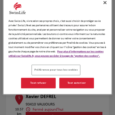
Voir plus
Avec Swiss Life, vivre selon ses propres choix, c’est aussi choisir de protéger sa vie
privée ! Swiss Life et ses partenaires utilisent des traceurs pour assurer le bon
Olivier Genevee
fonctionnement du site, analyser et personnaliser votre navigation ou vous proposer
4
de la publicité personnalisée. Les boutons ci-contre vous informent sur la nature des
30 Cours De La Garonne
cookies utilisés et vous permettent de donner ou retirer votre consentement
10.12
77700 Serris
globalement ou de paramétrer vos préférences par finalité de cookies. Vous pouvez à
km
Fermé aujourd'hui
tout moment modifier vos choix en cliquant sur l’icône "gestion des cookies" en bas à
gauche de chaque page de notre site web.
Pour plus d'informations sur les cookies
Numéro
utilisés sur Swisslife.fr, vous pouvez accéder à la page de "gestion des cookies".
Voir plus
Préférence pour tous les cookies
Prendre RDV
Tout refuser
Tout autoriser
Xavier DEFREL
5
93410 VAUJOURS
Fermé aujourd'hui
10.57
km