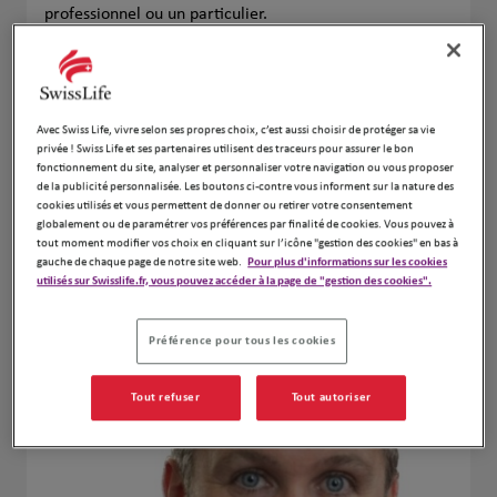
professionnel ou un particulier.
Pourquoi travailler avec moi ?
Expertise
: Des solutions d'assurance et de gestion
de patrimoine éprouvées.
Avec Swiss Life, vivre selon ses propres choix, c’est aussi choisir de protéger sa vie
Proximité
: Un accompagnement personnalisé
privée ! Swiss Life et ses partenaires utilisent des traceurs pour assurer le bon
pour chaque projet.
fonctionnement du site, analyser et personnaliser votre navigation ou vous proposer
Sérénité
: Des conseils adaptés pour sécuriser
de la publicité personnalisée. Les boutons ci-contre vous informent sur la nature des
cookies utilisés et vous permettent de donner ou retirer votre consentement
votre avenir financier.
globalement ou de paramétrer vos préférences par finalité de cookies. Vous pouvez à
tout moment modifier vos choix en cliquant sur l’icône "gestion des cookies" en bas à
gauche de chaque page de notre site web.
Pour plus d'informations sur les cookies
utilisés sur Swisslife.fr, vous pouvez accéder à la page de "gestion des cookies".
Notre équipe
Préférence pour tous les cookies
Tout refuser
Tout autoriser