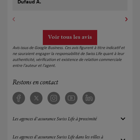
vivement. Il est à l’écoute, disponible, au fait du
Dufaud A.
mér
Ca
marché et de très bons conseils au vu de mon
il 
historique et de mes capacités. Son suivi est sérieux
et personnalisé. Je recommande sans hésiter !
Voir tous les avis
Avis issus de Google Business. Ces avis figurent à titre indicatif et
ne sauraient engager la responsabilité de Swiss Life quant à leur
authenticité, vérification et existence de relation commerciale
entre l'auteur et l'agent.
Restons en contact
Facebook
Twitter
Instagram
Youtube
Linkedin
Les agences d'assurance Swiss Life à proximité
Les agences d'assurance Swiss Life dans les villes à