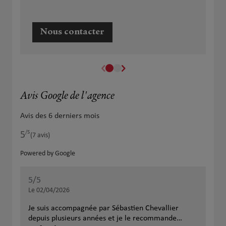
Nous contacter
Avis Google de l'agence
Avis des 6 derniers mois
/5
5
Note de 5 sur 5
(7 avis)
Powered by Google
5
/5
5
/
Note de 5 sur 5
Le 02/04/2026
Le 
Je suis accompagnée par Sébastien Chevallier
Ren
depuis plusieurs années et je le recommande
éco