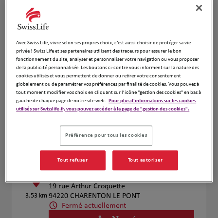
Numéro
Voir plus
Avec Swiss Life, vivre selon ses propres choix, c’est aussi choisir de protéger sa vie
privée ! Swiss Life et ses partenaires utilisent des traceurs pour assurer le bon
fonctionnement du site, analyser et personnaliser votre navigation ou vous proposer
Assurances Laurent Guillet
4
de la publicité personnalisée. Les boutons ci-contre vous informent sur la nature des
cookies utilisés et vous permettent de donner ou retirer votre consentement
65 Boulevard Picpus
globalement ou de paramétrer vos préférences par finalité de cookies. Vous pouvez à
2.81 km
75012 Paris
tout moment modifier vos choix en cliquant sur l’icône "gestion des cookies" en bas à
Fermé aujourd'hui
gauche de chaque page de notre site web.
Pour plus d'informations sur les cookies
utilisés sur Swisslife.fr, vous pouvez accéder à la page de "gestion des cookies".
Numéro
Voir plus
Préférence pour tous les cookies
Tout refuser
Tout autoriser
BERREBI Patrick
5
19 rue Arthur Croquette
3.53 km
94220 CHARENTON LE PONT
Fermé actuellement