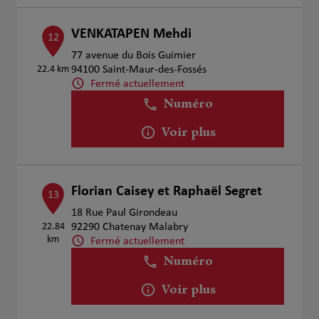
VENKATAPEN Mehdi
12
77 avenue du Bois Guimier
22.4 km
94100 Saint-Maur-des-Fossés
Fermé actuellement
Numéro
Voir plus
Florian Caisey et Raphaël Segret
13
18 Rue Paul Girondeau
22.84
92290 Chatenay Malabry
km
Fermé actuellement
Numéro
Voir plus