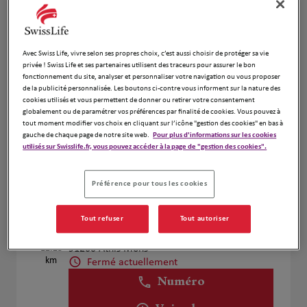
Voir plus
Avec Swiss Life, vivre selon ses propres choix, c’est aussi choisir de protéger sa vie
Evelyne Robic
4
privée ! Swiss Life et ses partenaires utilisent des traceurs pour assurer le bon
fonctionnement du site, analyser et personnaliser votre navigation ou vous proposer
63 AVENUE DE LA COMMUNE DE PARIS
de la publicité personnalisée. Les boutons ci-contre vous informent sur la nature des
12.09
91220 Bretigny Sur Orge
cookies utilisés et vous permettent de donner ou retirer votre consentement
km
Ouvert 08:00 - 12:00 et 14:00 - 18:00
globalement ou de paramétrer vos préférences par finalité de cookies. Vous pouvez à
tout moment modifier vos choix en cliquant sur l’icône "gestion des cookies" en bas à
Numéro
gauche de chaque page de notre site web.
Pour plus d'informations sur les cookies
utilisés sur Swisslife.fr, vous pouvez accéder à la page de "gestion des cookies".
Voir plus
Préférence pour tous les cookies
Fabrice BOULAY
5
Tout refuser
Tout autoriser
13 Rue de Juvisy
12.23
91200 Athis Mons
km
Fermé actuellement
Numéro