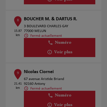
BOUCHER M. & DARTUS R.
8
3 BOULEVARD CHARLES GAY
15.87
77000 MELUN
km
Fermé actuellement
Numéro
Voir plus
Nicolas Ciornei
9
67 avenue Aristide Briand
21.41
92160 Antony
km
Fermé actuellement
Numéro
Voir plus