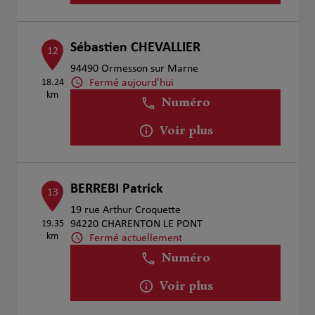
Sébastien CHEVALLIER
12
94490 Ormesson sur Marne
Fermé aujourd'hui
18.24
km
Numéro
Voir plus
BERREBI Patrick
13
19 rue Arthur Croquette
19.35
94220 CHARENTON LE PONT
km
Fermé actuellement
Numéro
Voir plus