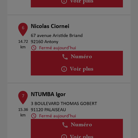
Voir plus
Nicolas Ciornei
6
67 avenue Aristide Briand
14.72
92160 Antony
km
Fermé aujourd'hui
Numéro
Voir plus
NTUMBA Igor
7
3 BOULEVARD THOMAS GOBERT
15.36
91120 PALAISEAU
km
Fermé aujourd'hui
Numéro
Voir plus