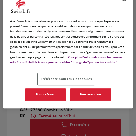
Voir plus
Avec Swiss Life, vivre selon ses propres choix, c’est aussi choisir de protéger sa vie
privée ! Swiss Life et ses partenaires utilisent des traceurs pour assurer le bon
Evelyne Robic
4
fonctionnement du site, analyser et personnaliser votre navigation ou vous proposer
63 AVENUE DE LA COMMUNE DE PARIS
de la publicité personnalisée. Les boutons ci-contre vous informent sur la nature des
cookies utilisés et vous permettent de donner ou retirer votre consentement
10.25
91220 Bretigny Sur Orge
globalement ou de paramétrer vos préférences par finalité de cookies. Vous pouvez à
km
Fermé aujourd'hui
tout moment modifier vos choix en cliquant sur l’icône "gestion des cookies" en bas à
Numéro
gauche de chaque page de notre site web.
Pour plus d'informations sur les cookies
utilisés sur Swisslife.fr, vous pouvez accéder à la page de "gestion des cookies".
Voir plus
Préférence pour tous les cookies
Assurances Laurent Guillet
Tout refuser
Tout autoriser
5
5Bis Avenue De Quincy
10.35
77380 Combs La Ville
km
Fermé aujourd'hui
Numéro