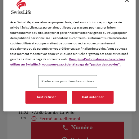
Voir plus
Avec Swiss Life, vivre selon ses propres choix, c’est aussi choisir de protéger sa vie
Evelyne Robic
privée ! Swiss Life et ses partenaires utilisent des traceurs pour assurer le bon
4
fonctionnement du site, analyser et personnaliser votre navigation ou vous proposer
63 AVENUE DE LA COMMUNE DE PARIS
de la publicité personnalisée. Les boutons ci-contre vous informent sur la nature des
9.96 km
91220 Bretigny Sur Orge
cookies utilisés et vous permettent de donner ou retirer votre consentement
globalement ou de paramétrer vos préférences par finalité de cookies. Vous pouvez à
Fermé actuellement
tout moment modifier vos choix en cliquant sur l’icône "gestion des cookies" en bas à
Numéro
gauche de chaque page de notre site web.
Pour plus d'informations sur les cookies
utilisés sur Swisslife.fr, vous pouvez accéder à la page de "gestion des cookies".
Voir plus
Préférence pour tous les cookies
Assurances Laurent Guillet
Tout refuser
Tout autoriser
5
5Bis Avenue De Quincy
11.92
77380 Combs La Ville
km
Fermé actuellement
Numéro