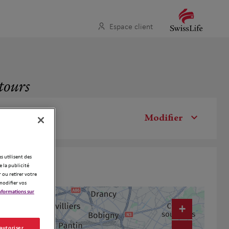
Espace client
ntours
Modifier
es utilisent des
 la publicité
 ou retirer votre
modifier vos
nformations sur
+
 autoriser