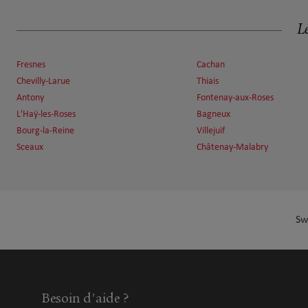
8.6 km
75014 Paris
Fermé actuellement
Le
Numéro
Voir 
Fresnes
Cachan
Chevilly-Larue
Thiais
TOULET Johanna
Antony
Fontenay-aux-Roses
7
L'Haÿ-les-Roses
Bagneux
27 boulevard Arago
Bourg-la-Reine
Villejuif
8.89 km
75013 Paris
Fermé actuellement
Sceaux
Châtenay-Malabry
Numéro
Voir 
Sw
Gregory Hudson
8
214 Rue De La Croix Nivert
9.27 km
75015 Paris
Fermé actuellement
Numéro
Voir 
Besoin d'aide ?