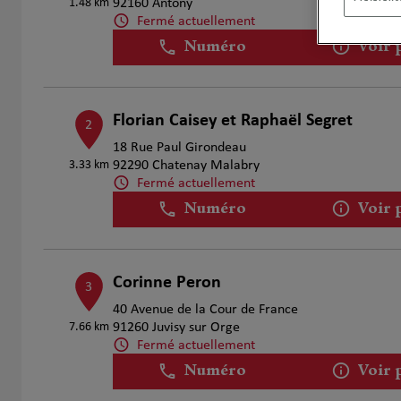
1.48 km
92160 Antony
Fermé actuellement
Numéro
Voir 
Florian Caisey et Raphaël Segret
2
18 Rue Paul Girondeau
3.33 km
92290 Chatenay Malabry
Fermé actuellement
Numéro
Voir 
Corinne Peron
3
40 Avenue de la Cour de France
7.66 km
91260 Juvisy sur Orge
Fermé actuellement
Numéro
Voir 