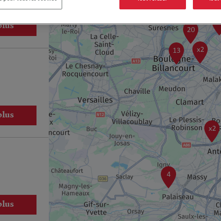
1
plus
20
x2
13
plus
x2
4
plus