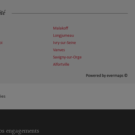
ité
Malakoff
Longjumeau
oi
Ivry-sur-Seine
Vanves
Savigny-sur-Orge
Alfortville
Powered by
evermaps ©
ies
s engagements