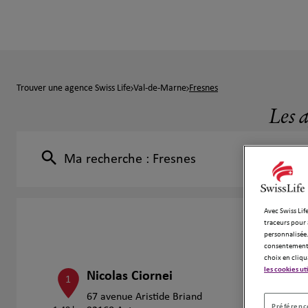
Trouver une agence Swiss Life
Val-de-Marne
Fresnes
Les a
Ma recherche :
Fresnes
Avec Swiss Life
traceurs pour 
personnalisée.
consentement 
choix en cliqu
les cookies ut
Nicolas Ciornei
1
67 avenue Aristide Briand
Préférence