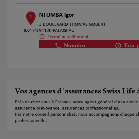
NTUMBA Igor
4
3 BOULEVARD THOMAS GOBERT
8.04 km
91120 PALAISEAU
Fermé actuellement
Numéro
Voir 
Fabrice BOULAY
5
13 Rue de Juvisy
8.26 km
91200 Athis Mons
Vos agences d'assurances Swiss Life 
Fermé actuellement
Numéro
Voir 
Près de chez vous à Fresnes, votre agent général d'assurance
assurance prévoyance, assurances professionnelles...
Par notre conseil personnalisé, nous accompagnons chaque clien
professionnelle.
Damien Benattar
6
25 Rue Gassendi