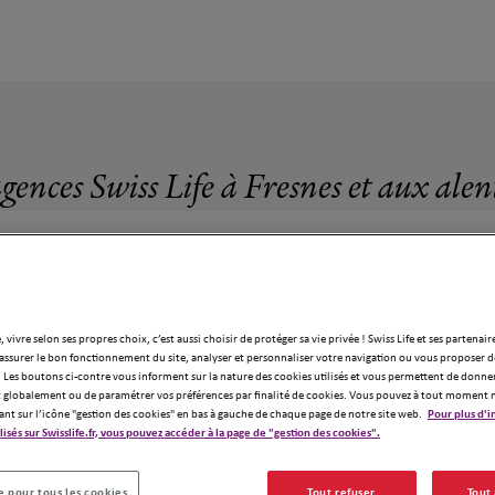
gences Swiss Life à Fresnes et aux ale
, vivre selon ses propres choix, c’est aussi choisir de protéger sa vie privée ! Swiss Life et ses partenair
67 agences Swiss Life à Fresnes
assurer le bon fonctionnement du site, analyser et personnaliser votre navigation ou vous proposer de
 Les boutons ci-contre vous informent sur la nature des cookies utilisés et vous permettent de donner
globalement ou de paramétrer vos préférences par finalité de cookies. Vous pouvez à tout moment 
ant sur l’icône "gestion des cookies" en bas à gauche de chaque page de notre site web.
Pour plus d'i
ilisés sur Swisslife.fr, vous pouvez accéder à la page de "gestion des cookies".
 pour tous les cookies
Tout refuser
Tout