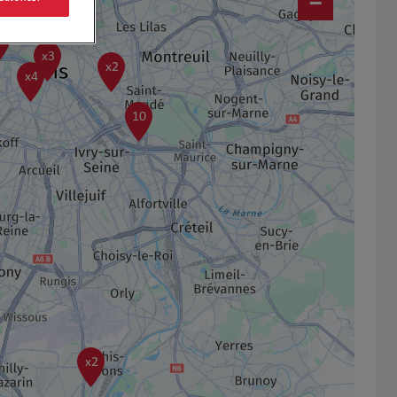
−
9
x3
x2
x4
10
x2