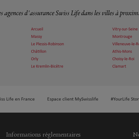
s agences d'assurance Swiss Life dans les villes à proxim
plus
Arcueil
Vitry-sur-Seine
Massy
Montrouge
Le Plessis-Robinson
Villeneuve-le-R
Châtillon
Athis-Mons
Orly
Choisy-le-Roi
Le Kremlin-Bicêtre
Clamart
plus
iss Life en France
Espace client MySwisslife
#YourLife Stor
plus
Informations réglementaires
No