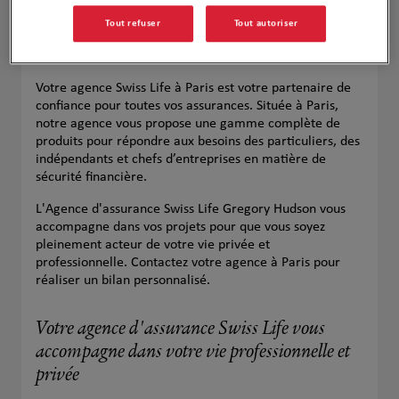
Tout refuser
Tout autoriser
Votre agence Swiss Life à Paris est votre partenaire de
confiance pour toutes vos assurances. Située à Paris,
notre agence vous propose une gamme complète de
produits pour répondre aux besoins des particuliers, des
indépendants et chefs d’entreprises en matière de
sécurité financière.
L'Agence d'assurance Swiss Life Gregory Hudson vous
accompagne dans vos projets pour que vous soyez
pleinement acteur de votre vie privée et
professionnelle. Contactez votre agence à Paris pour
réaliser un bilan personnalisé.
Votre agence d'assurance Swiss Life vous
accompagne dans votre vie professionnelle et
privée