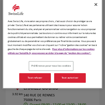
Voir plus
Benjamin Proux et Oana Horge
Avec Swiss Life, vivre selon ses propres choix, c’est aussi choisir de protéger sa vie
4
privée ! Swiss Life et ses partenaires utilisent des traceurs pour assurer le bon
4Bis Rue Antoine Bourdelle
fonctionnement du site, analyser et personnaliser votre navigation ou vous proposer
3.46 km
75015 Paris
de la publicité personnalisée. Les boutons ci-contre vous informent sur la nature des
cookies utilisés et vous permettent de donner ou retirer votre consentement
Ouvert 09:00 - 12:30 et 14:00 - 18:00
globalement ou de paramétrer vos préférences par finalité de cookies. Vous pouvez à
Numéro
tout moment modifier vos choix en cliquant sur l’icône "gestion des cookies" en bas à
gauche de chaque page de notre site web.
Pour plus d'informations sur les cookies
utilisés sur Swisslife.fr, vous pouvez accéder à la page de "gestion des cookies".
Voir plus
Prendre RDV
Préférence pour tous les cookies
Tout refuser
Tout autoriser
ACCUEIL ASSURANCES JEAN
5
CHARLES GOURIO
3.92 km
140 RUE DE RENNES
75006 Paris
Ouvert 09:00 - 12:00 et 13:00 - 18:00