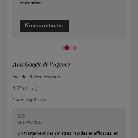
entreprises.
Nous contacter
Avis Google de l'agence
Avis des 6 derniers mois
/5
4,7
Note de 4.7 sur 5
(72 avis)
Powered by Google
5
/5
4
/
Note de 5 sur 5
Le 17/06/2026
Le 
Un traitement des sinistres rapides et efficaces, et
Dem