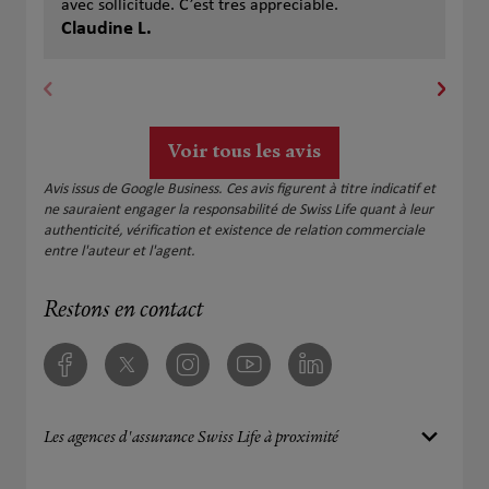
avec sollicitude. C’est tres appreciable.
fai
Claudine L.
cla
Voir tous les avis
Avis issus de Google Business. Ces avis figurent à titre indicatif et
ne sauraient engager la responsabilité de Swiss Life quant à leur
authenticité, vérification et existence de relation commerciale
entre l'auteur et l'agent.
Restons en contact
Facebook
Twitter
Instagram
Youtube
Linkedin
Les agences d'assurance Swiss Life à proximité