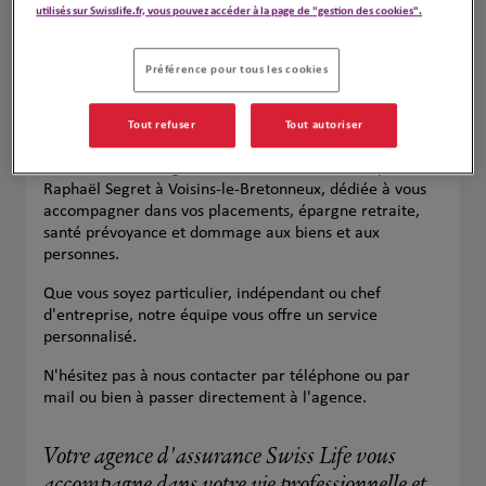
utilisés sur Swisslife.fr, vous pouvez accéder à la page de "gestion des cookies".
Préférence pour tous les cookies
Tout refuser
Tout autoriser
Découvrez votre agence SwissLife Florian Caisey et
Raphaël Segret à Voisins-le-Bretonneux, dédiée à vous
accompagner dans vos placements, épargne retraite,
santé prévoyance et dommage aux biens et aux
personnes.
Que vous soyez particulier, indépendant ou chef
d'entreprise, notre équipe vous offre un service
personnalisé.
N'hésitez pas à nous contacter par téléphone ou par
mail ou bien à passer directement à l'agence.
Votre agence d'assurance Swiss Life vous