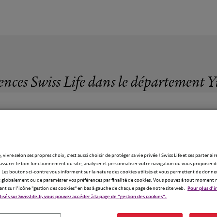
ences Swiss Life dans le département Y
, vivre selon ses propres choix, c’est aussi choisir de protéger sa vie privée ! Swiss Life et ses partenair
assurer le bon fonctionnement du site, analyser et personnaliser votre navigation ou vous proposer de
 Les boutons ci-contre vous informent sur la nature des cookies utilisés et vous permettent de donner
globalement ou de paramétrer vos préférences par finalité de cookies. Vous pouvez à tout moment 
ant sur l’icône "gestion des cookies" en bas à gauche de chaque page de notre site web.
Pour plus d'i
ilisés sur Swisslife.fr, vous pouvez accéder à la page de "gestion des cookies".
gences Swiss Life dans le département Yve