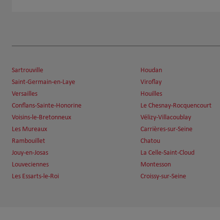
Fd Assurance Finance
6
10 Rue Du Mont Roti
78550 Houdan
Fermé aujourd'hui
Sartrouville
Houdan
Numéro
Voir 
Saint-Germain-en-Laye
Viroflay
Versailles
Houilles
Conflans-Sainte-Honorine
Le Chesnay-Rocquencourt
Fd Assurance Finance
7
Voisins-le-Bretonneux
Vélizy-Villacoublay
12 Rue Du General De Gaulle
Les Mureaux
Carrières-sur-Seine
78350 Jouy En Josas
Rambouillet
Chatou
Fermé aujourd'hui
Jouy-en-Josas
La Celle-Saint-Cloud
Numéro
Voir 
Louveciennes
Montesson
Les Essarts-le-Roi
Croissy-sur-Seine
Fd Assurance Finance
8
2 Rue Georges Clemenceau