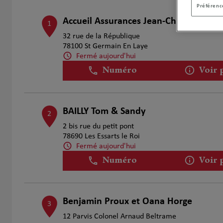
Préférence
Accueil Assurances Jean-Charles Gour
1
32 rue de la République
78100 St Germain En Laye
Fermé aujourd'hui
Numéro
Voir 
BAILLY Tom & Sandy
2
2 bis rue du petit pont
78690 Les Essarts le Roi
Fermé aujourd'hui
Numéro
Voir 
Benjamin Proux et Oana Horge
3
12 Parvis Colonel Arnaud Beltrame