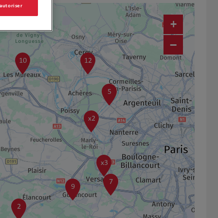
 autoriser
+
−
10
12
5
x2
x3
7
9
2