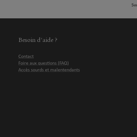
78120 Rambouillet
Sw
Fermé aujourd'hui
Numéro
Voir 
Besoin d'aide ?
Florian Caisey et Raphaël Segret
9
4 RUE DE LA POSTE
Contact
78960 VOISINS LE BRETONNEUX
Foire aux questions (FAQ)
Fermé aujourd'hui
Accès sourds et malentendants
Ouvert sur rdv 09:30 - 12:30
Numéro
Voir 
Laure FLAGEL
10
21 RUE CARNOT
78130 LES MUREAUX
Fermé aujourd'hui
Numéro
Voir 