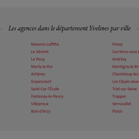
Les agences dans le département Yvelines par ville
Maisons-Laffitte
Poissy
plus
Le Vésinet
Carrières-sous-
Le Pecq
Andrésy
Marly-le-Roi
Montigny-le-B
Achères
Chanteloup-les
Guyancourt
Les Clayes-sous
Saint-Cyr-l'École
Triel-sur-Seine
Fontenay-le-Fleury
Trappes
plus
Villepreux
Vernouillet
Bois-d'Arcy
Plaisir