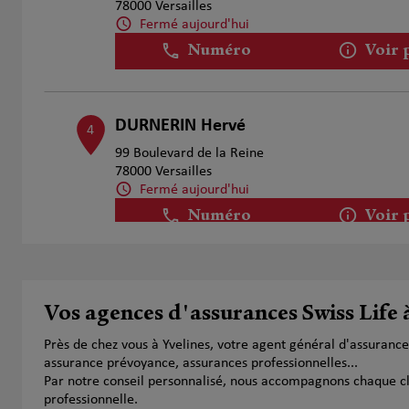
78000 Versailles
Fermé aujourd'hui
Numéro
Voir 
DURNERIN Hervé
4
99 Boulevard de la Reine
78000 Versailles
Fermé aujourd'hui
Numéro
Voir 
Fabrice Besnard
5
Vos agences d'assurances Swiss Life 
65 Avenue De La Republique
78500 Sartrouville
Près de chez vous à Yvelines, votre agent général d'assuranc
Fermé aujourd'hui
assurance prévoyance, assurances professionnelles...
Numéro
Voir 
Par notre conseil personnalisé, nous accompagnons chaque clien
professionnelle.