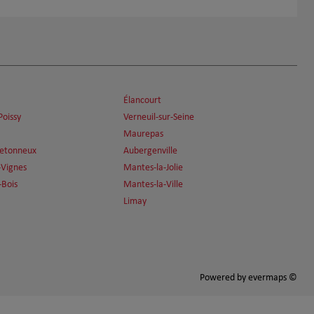
Élancourt
Poissy
Verneuil-sur-Seine
Maurepas
retonneux
Aubergenville
-Vignes
Mantes-la-Jolie
-Bois
Mantes-la-Ville
Limay
Powered by
evermaps ©